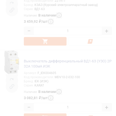
Код производителя
:
221911
Бренд
:
КЭАЗ (Курский электроаппаратный завод)
Серия
:
ВД1-63
В наличии
Наличие
:
3 459,92
₽
/
шт
−
+
Выключатель дифференциальный ВД1-63 (УЗО) 2Р
32А 100мА ИЭК
Артикул
:
F_IEK004605
Код производителя
:
MDV10-2-032-100
Бренд
:
IEK (ИЭК)
Серия
:
KARAT
В наличии
Наличие
:
3 082,81
₽
/
шт
−
+