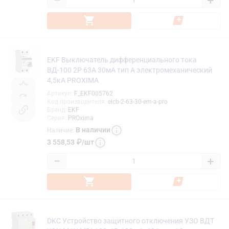
−
+
EKF Выключатель дифференциального тока
ВД-100 2P 63А 30мА тип А электромеханический
4,5кА PROXIMA
Артикул
:
F_EKF005762
Код производителя
:
elcb-2-63-30-em-a-pro
Бренд
:
EKF
Серия
:
PROxima
В наличии
Наличие
:
3 558,53
₽
/
шт
−
+
DKC Устройство защитного отключения УЗО ВДТ