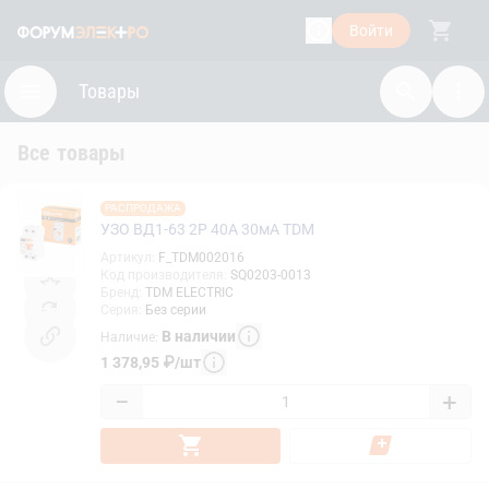
Войти
Товары
Все товары
РАСПРОДАЖА
УЗО ВД1-63 2Р 40А 30мА TDM
Артикул
:
F_TDM002016
Код производителя
:
SQ0203-0013
Бренд
:
TDM ELECTRIC
Серия
:
Без серии
В наличии
Наличие
:
1 378,95
₽
/
шт
−
+