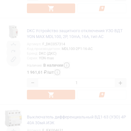
DKC Устройство защитного отключения УЗО ВДТ
YON MAX MDL100, 2P, 10mA, 16A, тип АС
Артикул
:
F_DKC057314
Код производителя
:
MDL100-2P1-16-AC
Бренд
:
DKC (ДКС)
Серия
:
YON max
В наличии
Наличие
:
1 961,61
₽
/
шт
−
+
Выключатель дифференциальный ВД1-63 (УЗО) 4Р
40А 30мА ИЭК
Артикул
:
F_IEK004631