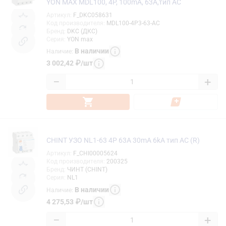
YON MAX MDL100, 4P, 100mA, 63A,тип АС
Артикул
:
F_DKC058631
Код производителя
:
MDL100-4P3-63-AC
Бренд
:
DKC (ДКС)
Серия
:
YON max
В наличии
Наличие
:
3 002,42
₽
/
шт
−
+
CHINT УЗО NL1-63 4P 63A 30mA 6kA тип AC (R)
Артикул
:
F_CHI00005624
Код производителя
:
200325
Бренд
:
ЧИНТ (CHINT)
Серия
:
NL1
В наличии
Наличие
:
4 275,53
₽
/
шт
−
+