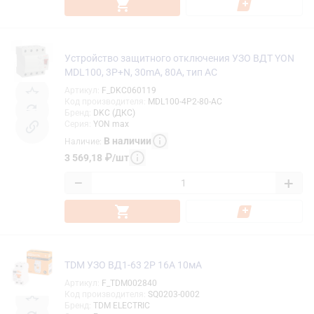
Устройство защитного отключения УЗО ВДТ YON
MDL100, 3P+N, 30mA, 80A, тип АC
Артикул
:
F_DKC060119
Код производителя
:
MDL100-4P2-80-AC
Бренд
:
DKC (ДКС)
Серия
:
YON max
В наличии
Наличие
:
3 569,18
₽
/
шт
−
+
TDM УЗО ВД1-63 2Р 16А 10мА
Артикул
:
F_TDM002840
Код производителя
:
SQ0203-0002
Бренд
:
TDM ELECTRIC