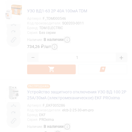
УЗО ВД1-63 2Р 40А 100мА TDM
Артикул
:
F_TDM000546
Код производителя
:
SQ0203-0011
Бренд
:
TDM ELECTRIC
Серия
:
Без серии
В наличии
Наличие
:
734,26
₽
/
шт
−
+
РАСПРОДАЖА
Устройство защитного отключения УЗО ВД-100 2P
25А/30мА (электромеханическое) EKF PROxima
Артикул
:
F_EKF005286
Код производителя
:
elcb-2-25-30-em-pro
Бренд
:
EKF
Серия
:
PROxima
В наличии
Наличие
: