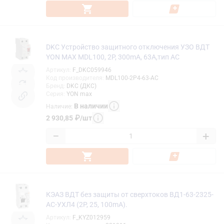
DKC Устройство защитного отключения УЗО ВДТ
YON MAX MDL100, 2P, 300mA, 63A,тип АС
Артикул
:
F_DKC059946
Код производителя
:
MDL100-2P4-63-AC
Бренд
:
DKC (ДКС)
Серия
:
YON max
В наличии
Наличие
:
2 930,85
₽
/
шт
−
+
КЭАЗ ВДТ без защиты от сверхтоков ВД1-63-2325-
АС-УХЛ4 (2P, 25, 100mA).
Артикул
:
F_KYZ012959