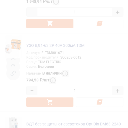
1 948,94
₽
/
шт
−
+
УЗО ВД1-63 2Р 40А 300мА TDM
Артикул
:
F_TDM001671
Код производителя
:
SQ0203-0012
Бренд
:
TDM ELECTRIC
Серия
:
Без серии
В наличии
Наличие
:
794,53
₽
/
шт
−
+
ВДТ без защиты от сверхтоков OptiDin DМ63-2240-