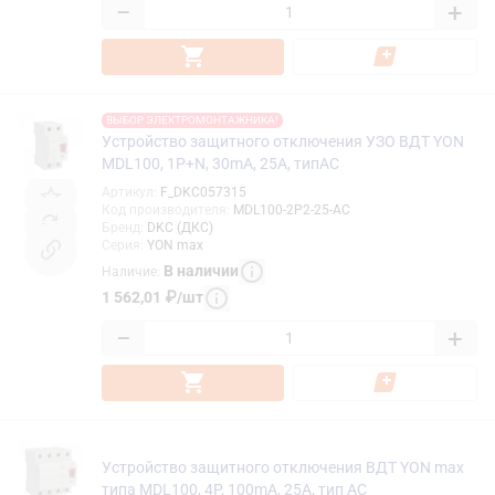
−
+
ВЫБОР ЭЛЕКТРОМОНТАЖНИКА!
Устройство защитного отключения УЗО ВДТ YON
MDL100, 1P+N, 30mA, 25A, типАС
Артикул
:
F_DKC057315
Код производителя
:
MDL100-2P2-25-AC
Бренд
:
DKC (ДКС)
Серия
:
YON max
В наличии
Наличие
:
1 562,01
₽
/
шт
−
+
Устройство защитного отключения ВДТ YON max
типа MDL100, 4P, 100mA, 25A, тип АС