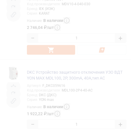
Код производителя
:
MDV10-4-040-030
Бренд
:
IEK (ИЭК)
Серия
:
KARAT
В наличии
Наличие
:
2 746,04
₽
/
шт
−
+
DKC Устройство защитного отключения УЗО ВДТ
YON MAX MDL100, 2P, 300mA, 40A,тип АС
Артикул
:
F_DKC059616
Код производителя
:
MDL100-2P4-40-AC
Бренд
:
DKC (ДКС)
Серия
:
YON max
В наличии
Наличие
:
1 922,22
₽
/
шт
−
+