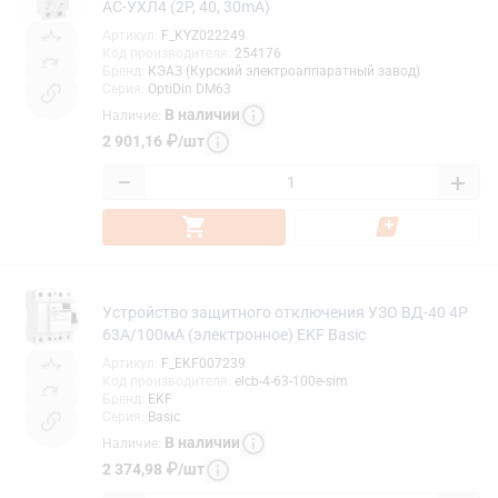
AС-УХЛ4 (2P, 40, 30mA)
Артикул
:
F_KYZ022249
Код производителя
:
254176
Бренд
:
КЭАЗ (Курский электроаппаратный завод)
Серия
:
OptiDin DM63
В наличии
Наличие
:
2 901,16
₽
/
шт
−
+
Устройство защитного отключения УЗО ВД-40 4P
63А/100мА (электронное) EKF Basic
Артикул
:
F_EKF007239
Код производителя
:
elcb-4-63-100e-sim
Бренд
:
EKF
Серия
:
Basic
В наличии
Наличие
:
2 374,98
₽
/
шт