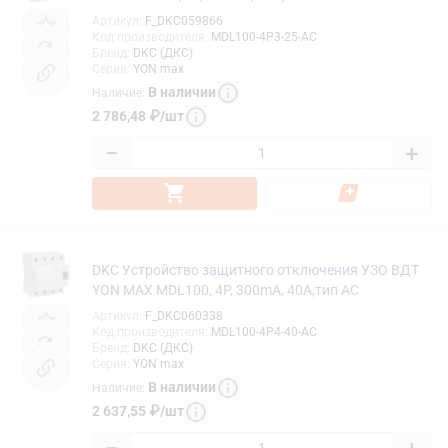
Артикул
:
F_DKC059866
Код производителя
:
MDL100-4P3-25-AC
Бренд
:
DKC (ДКС)
Серия
:
YON max
В наличии
Наличие
:
2 786,48
₽
/
шт
−
+
DKC Устройство защитного отключения УЗО ВДТ
YON MAX MDL100, 4P, 300mA, 40A,тип АС
Артикул
:
F_DKC060338
Код производителя
:
MDL100-4P4-40-AC
Бренд
:
DKC (ДКС)
Серия
:
YON max
В наличии
Наличие
:
2 637,55
₽
/
шт