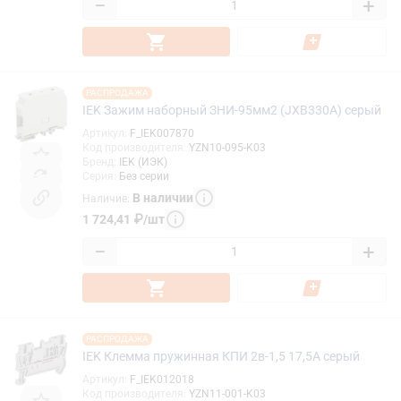
−
+
РАСПРОДАЖА
IEK Зажим наборный ЗНИ-95мм2 (JXB330А) серый
Артикул
:
F_IEK007870
Код производителя
:
YZN10-095-K03
Бренд
:
IEK (ИЭК)
Серия
:
Без серии
В наличии
Наличие
:
1 724,41
₽
/
шт
−
+
РАСПРОДАЖА
IEK Клемма пружинная КПИ 2в-1,5 17,5А серый
Артикул
:
F_IEK012018
Код производителя
:
YZN11-001-K03