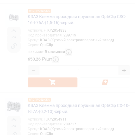
РАСПРОДАЖА
КЭАЗ Клемма проходная пружинная OptiClip CSC-
16-I-76A-(1,5-16)-серый.
Артикул
:
F_KYZ054838
Код производителя
:
289719
Бренд
:
КЭАЗ (Курский электроаппаратный завод)
Серия
:
OptiClip
В наличии
Наличие
:
653,26
₽
/
шт
−
+
РАСПРОДАЖА
КЭАЗ Клемма проходная пружинная OptiClip CX-10-
I-57A-(0,2-10)-серый.
Артикул
:
F_KYZ054911
Код производителя
:
289717
Бренд
:
КЭАЗ (Курский электроаппаратный завод)
Серия
:
OptiClip