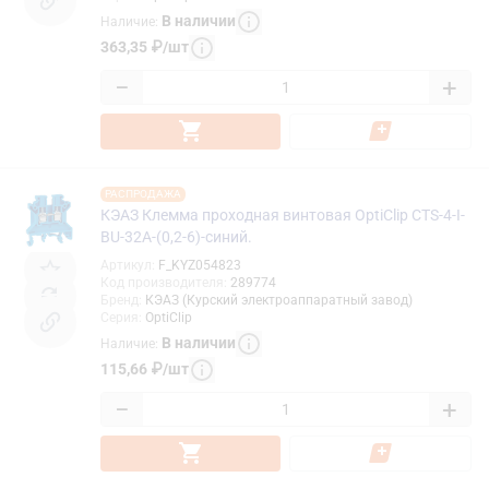
В наличии
Наличие
:
363,35
₽
/
шт
−
+
РАСПРОДАЖА
КЭАЗ Клемма проходная винтовая OptiClip CTS-4-I-
BU-32A-(0,2-6)-синий.
Артикул
:
F_KYZ054823
Код производителя
:
289774
Бренд
:
КЭАЗ (Курский электроаппаратный завод)
Серия
:
OptiClip
В наличии
Наличие
:
115,66
₽
/
шт
−
+