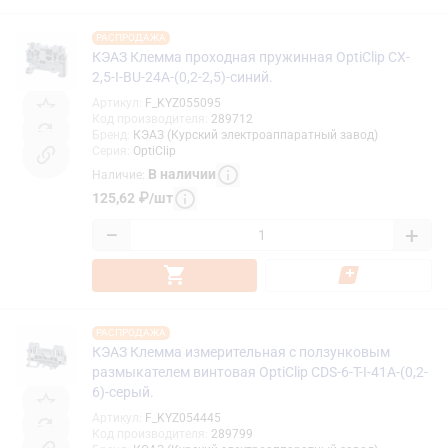
РАСПРОДАЖА
КЭАЗ Клемма проходная пружинная OptiClip CX-
2,5-I-BU-24A-(0,2-2,5)-синий.
Артикул
:
F_KYZ055095
Код производителя
:
289712
Бренд
:
КЭАЗ (Курский электроаппаратный завод)
Серия
:
OptiClip
В наличии
Наличие
:
125,62
₽
/
шт
−
+
РАСПРОДАЖА
КЭАЗ Клемма измерительная с ползунковым
размыкателем винтовая OptiClip CDS-6-T-I-41A-(0,2-
6)-серый.
Артикул
:
F_KYZ054445
Код производителя
:
289799