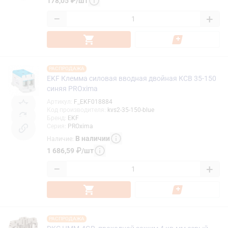
178,05
₽
/
шт
−
+
РАСПРОДАЖА
EKF Клемма силовая вводная двойная КСВ 35-150
синяя PROxima
Артикул
:
F_EKF018884
Код производителя
:
kvs2-35-150-blue
Бренд
:
EKF
Серия
:
PROxima
В наличии
Наличие
:
1 686,59
₽
/
шт
−
+
РАСПРОДАЖА