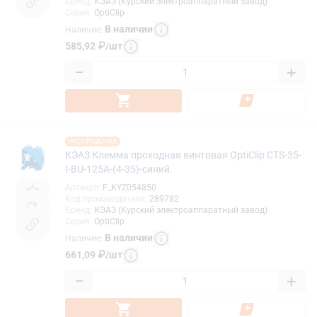
Бренд
:
КЭАЗ (Курский электроаппаратный завод)
Серия
:
OptiClip
В наличии
Наличие
:
585,92
₽
/
шт
−
+
РАСПРОДАЖА
КЭАЗ Клемма проходная винтовая OptiClip CTS-35-
I-BU-125A-(4-35)-синий.
Артикул
:
F_KYZ054850
Код производителя
:
289782
Бренд
:
КЭАЗ (Курский электроаппаратный завод)
Серия
:
OptiClip
В наличии
Наличие
:
661,09
₽
/
шт
−
+