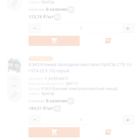
Серия
:
OptiClip
В наличии
Наличие
:
123,78
₽
/
шт
−
+
РАСПРОДАЖА
КЭАЗ Клемма проходная винтовая OptiClip CTS-10-
I-57A-(0,5-10)-серый.
Артикул
:
F_KYZ054971
Код производителя
:
289777
Бренд
:
КЭАЗ (Курский электроаппаратный завод)
Серия
:
OptiClip
В наличии
Наличие
:
184,31
₽
/
шт
−
+