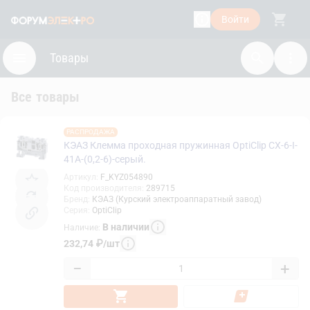
Войти
Товары
Все товары
РАСПРОДАЖА
КЭАЗ Клемма проходная пружинная OptiClip CX-6-I-
41A-(0,2-6)-серый.
Артикул
:
F_KYZ054890
Код производителя
:
289715
Бренд
:
КЭАЗ (Курский электроаппаратный завод)
Серия
:
OptiClip
В наличии
Наличие
:
232,74
₽
/
шт
−
+