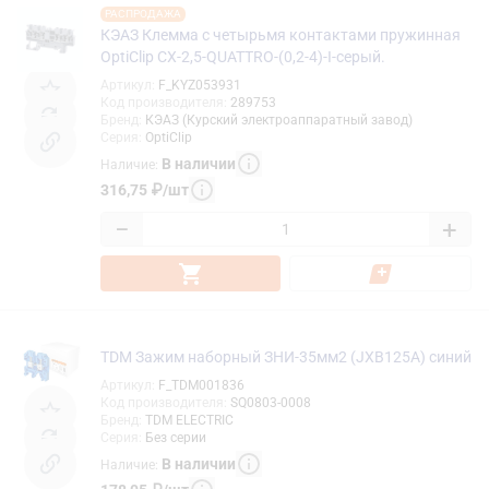
РАСПРОДАЖА
КЭАЗ Клемма с четырьмя контактами пружинная
OptiClip СX-2,5-QUATTRO-(0,2-4)-I-серый.
Артикул
:
F_KYZ053931
Код производителя
:
289753
Бренд
:
КЭАЗ (Курский электроаппаратный завод)
Серия
:
OptiClip
В наличии
Наличие
:
316,75
₽
/
шт
−
+
TDM Зажим наборный ЗНИ-35мм2 (JXB125А) синий
Артикул
:
F_TDM001836
Код производителя
:
SQ0803-0008
Бренд
:
TDM ELECTRIC
Серия
:
Без серии
В наличии
Наличие
: