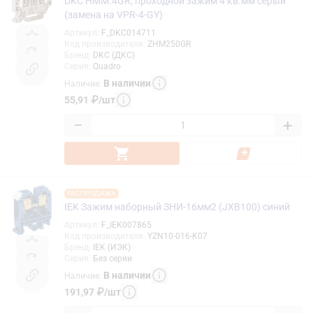
DKC HMM.4GR, проходной зажим 4 кв.мм серый
(замена на VPR-4-GY)
Артикул
:
F_DKC014711
Код производителя
:
ZHM250GR
Бренд
:
DKC (ДКС)
Серия
:
Quadro
В наличии
Наличие
:
55,91
₽
/
шт
−
+
РАСПРОДАЖА
IEK Зажим наборный ЗНИ-16мм2 (JXB100) синий
Артикул
:
F_IEK007865
Код производителя
:
YZN10-016-K07
Бренд
:
IEK (ИЭК)
Серия
:
Без серии
В наличии
Наличие
:
191,97
₽
/
шт