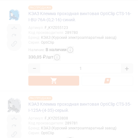
РАСПРОДАЖА
КЭАЗ Клемма проходная винтовая OptiClip CTS-16-
I-BU-76A-(0,2-16)-синий.
Артикул
:
F_KYZ055123
Код производителя
:
289780
Бренд
:
КЭАЗ (Курский электроаппаратный завод)
Серия
:
OptiClip
В наличии
Наличие
:
330,05
₽
/
шт
−
+
РАСПРОДАЖА
КЭАЗ Клемма проходная винтовая OptiClip CTS-35-
I-125A-(4-35)-серый.
Артикул
:
F_KYZ053808
Код производителя
:
289781
Бренд
:
КЭАЗ (Курский электроаппаратный завод)
Серия
:
OptiClip