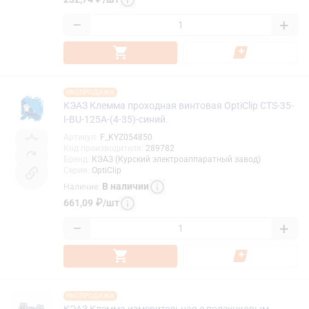
−
+
РАСПРОДАЖА
КЭАЗ Клемма проходная винтовая OptiClip CTS-35-
I-BU-125A-(4-35)-синий.
Артикул
:
F_KYZ054850
Код производителя
:
289782
Бренд
:
КЭАЗ (Курский электроаппаратный завод)
Серия
:
OptiClip
В наличии
Наличие
:
661,09
₽
/
шт
−
+
РАСПРОДАЖА
КЭАЗ Клемма измерительная с ползунковым