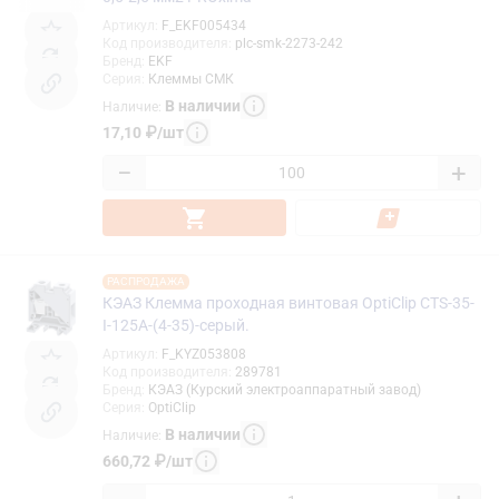
Артикул
:
F_EKF005434
Код производителя
:
plc-smk-2273-242
Бренд
:
EKF
Серия
:
Клеммы СМК
В наличии
Наличие
:
17,10
₽
/
шт
−
+
РАСПРОДАЖА
КЭАЗ Клемма проходная винтовая OptiClip CTS-35-
I-125A-(4-35)-серый.
Артикул
:
F_KYZ053808
Код производителя
:
289781
Бренд
:
КЭАЗ (Курский электроаппаратный завод)
Серия
:
OptiClip
В наличии
Наличие
:
660,72
₽
/
шт