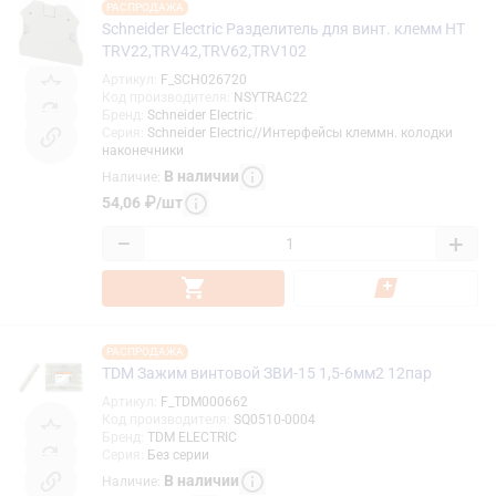
РАСПРОДАЖА
Schneider Electric Разделитель для винт. клемм HT
TRV22,TRV42,TRV62,TRV102
Артикул
:
F_SCH026720
Код производителя
:
NSYTRAC22
Бренд
:
Schneider Electric
Серия
:
Schneider Electric//Интерфейсы клеммн. колодки
наконечники
В наличии
Наличие
:
54,06
₽
/
шт
−
+
РАСПРОДАЖА
TDM Зажим винтовой ЗВИ-15 1,5-6мм2 12пар
Артикул
:
F_TDM000662
Код производителя
:
SQ0510-0004
Бренд
:
TDM ELECTRIC
Серия
:
Без серии
В наличии
Наличие
: