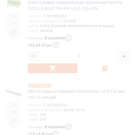
КЭАЗ Клемма заземляющая пружинная OptiClip
CXG-2,5-QUATTRO-PE-I-(0,2-2,5)-PEN.
Артикул
:
F_KYZ053934
Код производителя
:
331830
Бренд
:
КЭАЗ (Курский электроаппаратный завод)
Серия
:
OptiClip
В наличии
Наличие
:
765,94
₽
/
шт
−
+
РАСПРОДАЖА
EKF Колодка клеммная полиэтилен 1,5-6(10) мм2
10А 12 секций
Артикул
:
F_EKF000230
Код производителя
:
plc-KK-10-10
Бренд
:
EKF
Серия
:
EKF
В наличии
Наличие
:
125,28
₽
/
шт