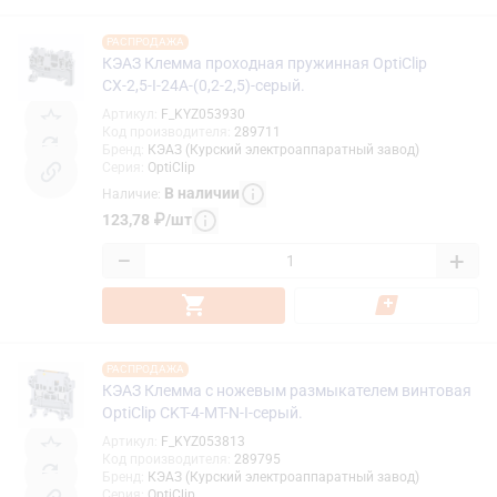
РАСПРОДАЖА
КЭАЗ Клемма проходная пружинная OptiClip
CХ-2,5-I-24A-(0,2-2,5)-серый.
Артикул
:
F_KYZ053930
Код производителя
:
289711
Бренд
:
КЭАЗ (Курский электроаппаратный завод)
Серия
:
OptiClip
В наличии
Наличие
:
123,78
₽
/
шт
−
+
РАСПРОДАЖА
КЭАЗ Клемма с ножевым размыкателем винтовая
OptiClip CKT-4-MT-N-I-серый.
Артикул
:
F_KYZ053813
Код производителя
:
289795
Бренд
:
КЭАЗ (Курский электроаппаратный завод)
Серия
:
OptiClip