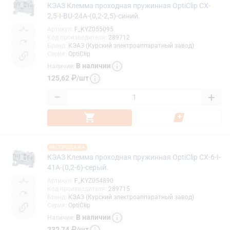
КЭАЗ Клемма проходная пружинная OptiClip CX-
2,5-I-BU-24A-(0,2-2,5)-синий.
Артикул
:
F_KYZ055095
Код производителя
:
289712
Бренд
:
КЭАЗ (Курский электроаппаратный завод)
Серия
:
OptiClip
В наличии
Наличие
:
125,62
₽
/
шт
−
+
РАСПРОДАЖА
КЭАЗ Клемма проходная пружинная OptiClip CX-6-I-
41A-(0,2-6)-серый.
Артикул
:
F_KYZ054890
Код производителя
:
289715
Бренд
:
КЭАЗ (Курский электроаппаратный завод)
Серия
:
OptiClip
В наличии
Наличие
:
232,74
₽
/
шт