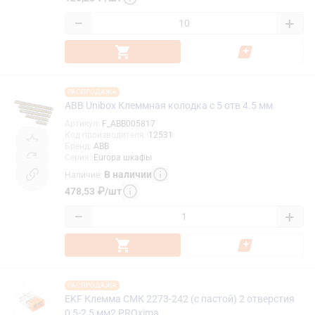
−
+
РАСПРОДАЖА
ABB Unibox Клеммная колодка с 5 отв 4.5 мм
Артикул
:
F_ABB005817
Код производителя
:
12531
Бренд
:
ABB
Серия
:
Europa шкафы
В наличии
Наличие
:
478,53
₽
/
шт
−
+
РАСПРОДАЖА
EKF Клемма СМК 2273-242 (с пастой) 2 отверстия
0,5-2,5 мм2 PROxima