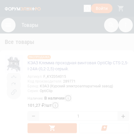
Войти
Товары
Все товары
РАСПРОДАЖА
КЭАЗ Клемма проходная винтовая OptiClip CTS-2,5-
I-24A-(0,2-2,5)-серый.
Артикул
:
F_KYZ054015
Код производителя
:
289771
Бренд
:
КЭАЗ (Курский электроаппаратный завод)
Серия
:
OptiClip
В наличии
Наличие
:
101,27
₽
/
шт
−
+