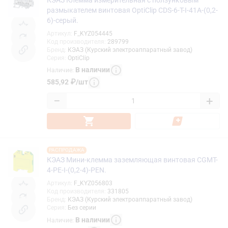
размыкателем винтовая OptiClip CDS-6-T-I-41A-(0,2-
6)-серый.
Артикул
:
F_KYZ054445
Код производителя
:
289799
Бренд
:
КЭАЗ (Курский электроаппаратный завод)
Серия
:
OptiClip
В наличии
Наличие
:
585,92
₽
/
шт
−
+
РАСПРОДАЖА
КЭАЗ Мини-клемма заземляющая винтовая CGMT-
4-PE-I-(0,2-4)-PEN.
Артикул
:
F_KYZ056803
Код производителя
:
331805
Бренд
:
КЭАЗ (Курский электроаппаратный завод)
Серия
:
Без серии
В наличии
Наличие
: