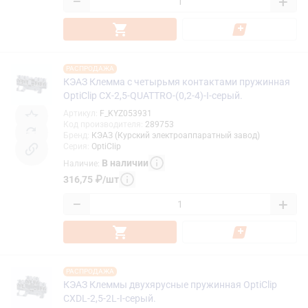
−
+
РАСПРОДАЖА
КЭАЗ Клемма с четырьмя контактами пружинная
OptiClip СX-2,5-QUATTRO-(0,2-4)-I-серый.
Артикул
:
F_KYZ053931
Код производителя
:
289753
Бренд
:
КЭАЗ (Курский электроаппаратный завод)
Серия
:
OptiClip
В наличии
Наличие
:
316,75
₽
/
шт
−
+
РАСПРОДАЖА
КЭАЗ Клеммы двухярусные пружинная OptiClip
CXDL-2,5-2L-I-серый.