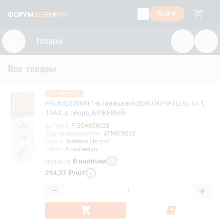
Войти
Товары
Все товары
РАСПРОДАЖА
ATLASDESIGN 1-клавишный ВЫКЛЮЧАТЕЛЬ, сх.1,
10АХ, в сборе, БЕЖЕВЫЙ
Артикул
:
F_SCH050028
Код производителя
:
ATN000212
Бренд
:
Systeme Electric
Серия
:
AtlasDesign
В наличии
Наличие
:
254,37
₽
/
шт
−
+