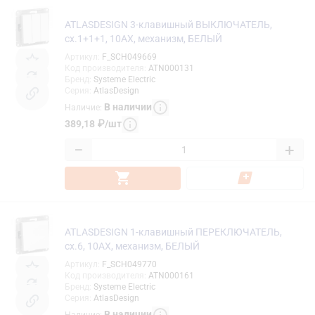
ATLASDESIGN 3-клавишный ВЫКЛЮЧАТЕЛЬ,
сх.1+1+1, 10АХ, механизм, БЕЛЫЙ
Артикул
:
F_SCH049669
Код производителя
:
ATN000131
Бренд
:
Systeme Electric
Серия
:
AtlasDesign
В наличии
Наличие
:
389,18
₽
/
шт
−
+
ATLASDESIGN 1-клавишный ПЕРЕКЛЮЧАТЕЛЬ,
сх.6, 10АХ, механизм, БЕЛЫЙ
Артикул
:
F_SCH049770
Код производителя
:
ATN000161
Бренд
:
Systeme Electric
Серия
:
AtlasDesign
В наличии