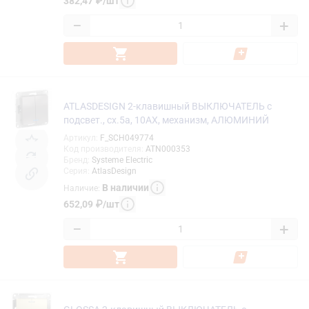
382,47
₽
/
шт
−
+
ATLASDESIGN 2-клавишный ВЫКЛЮЧАТЕЛЬ с
подсвет., сх.5а, 10АХ, механизм, АЛЮМИНИЙ
Артикул
:
F_SCH049774
Код производителя
:
ATN000353
Бренд
:
Systeme Electric
Серия
:
AtlasDesign
В наличии
Наличие
:
652,09
₽
/
шт
−
+