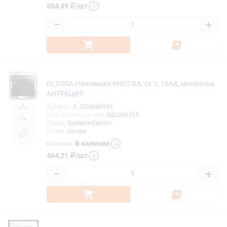
554,49
₽
/
шт
−
+
GLOSSA Нажимная КНОПКА, сх.1, 10АХ, механизм,
АНТРАЦИТ
Артикул
:
F_SCH048545
Код производителя
:
GSL000715
Бренд
:
Systeme Electric
Серия
:
Glossa
В наличии
Наличие
:
464,21
₽
/
шт
−
+