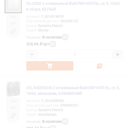
GLOSSA 2-клавишный ВЫКЛЮЧАТЕЛЬ, сх.5, 10АХ,
в сборе, БЕЛЫЙ
Артикул
:
F_SCH018859
Код производителя
:
GSL000152
Бренд
:
Systeme Electric
Серия
:
Glossa
В наличии
Наличие
:
326,96
₽
/
шт
−
+
ATLASDESIGN 2-клавишный ВЫКЛЮЧАТЕЛЬ, сх.5,
10АХ, механизм, АЛЮМИНИЙ
Артикул
:
F_SCH049948
Код производителя
:
ATN000351
Бренд
:
Systeme Electric
Серия
:
AtlasDesign
В наличии
Наличие
: