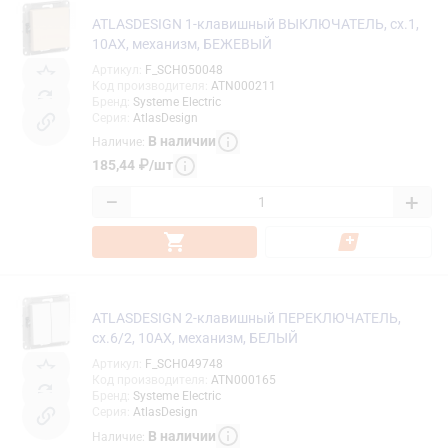
ATLASDESIGN 1-клавишный ВЫКЛЮЧАТЕЛЬ, сх.1,
10АХ, механизм, БЕЖЕВЫЙ
Артикул
:
F_SCH050048
Код производителя
:
ATN000211
Бренд
:
Systeme Electric
Серия
:
AtlasDesign
В наличии
Наличие
:
185,44
₽
/
шт
−
+
ATLASDESIGN 2-клавишный ПЕРЕКЛЮЧАТЕЛЬ,
сх.6/2, 10АХ, механизм, БЕЛЫЙ
Артикул
:
F_SCH049748
Код производителя
:
ATN000165
Бренд
:
Systeme Electric
Серия
:
AtlasDesign
В наличии
Наличие
: