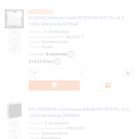
РАСПРОДАЖА
GLOSSA Перекрестный ПЕРЕКЛЮЧАТЕЛЬ, сх.7,
10АХ, механизм, БЕЛЫЙ
Артикул
:
F_SCH018865
Код производителя
:
GSL000171
Бренд
:
Systeme Electric
Серия
:
Glossa
В наличии
Наличие
:
514,23
₽
/
шт
−
+
ATLASDESIGN 2-клавишный ВЫКЛЮЧАТЕЛЬ, сх.5,
10АХ, механизм, КАРБОН
Артикул
:
F_SCH049897
Код производителя
:
ATN001051
Бренд
:
Systeme Electric
Серия
:
AtlasDesign