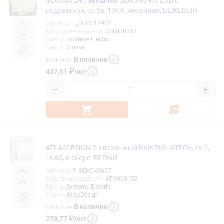
GLOSSA 2-клавишный ВЫКЛЮЧАТЕЛЬ с
подсветкой, сх.5а, 10АХ, механизм, БЕЖЕВЫЙ
Артикул
:
F_SCH018902
Код производителя
:
GSL000253
Бренд
:
Systeme Electric
Серия
:
Glossa
В наличии
Наличие
:
427,61
₽
/
шт
−
+
ATLASDESIGN 2-клавишный ВЫКЛЮЧАТЕЛЬ, сх.5,
10АХ, в сборе, БЕЛЫЙ
Артикул
:
F_SCH049697
Код производителя
:
ATN000152
Бренд
:
Systeme Electric
Серия
:
AtlasDesign
В наличии
Наличие
:
278,77
₽
/
шт