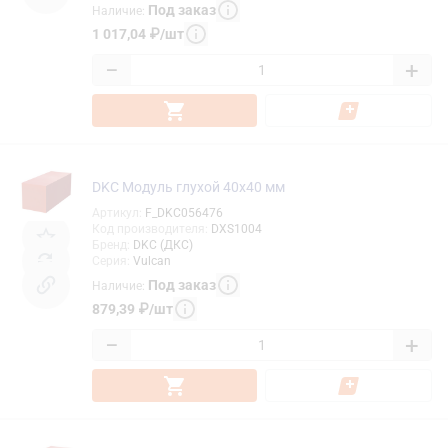
Под заказ
Наличие
:
1 017,04
₽
/
шт
−
+
DKC Модуль глухой 40х40 мм
Артикул
:
F_DKC056476
Код производителя
:
DXS1004
Бренд
:
DKC (ДКС)
Серия
:
Vulcan
Под заказ
Наличие
:
879,39
₽
/
шт
−
+