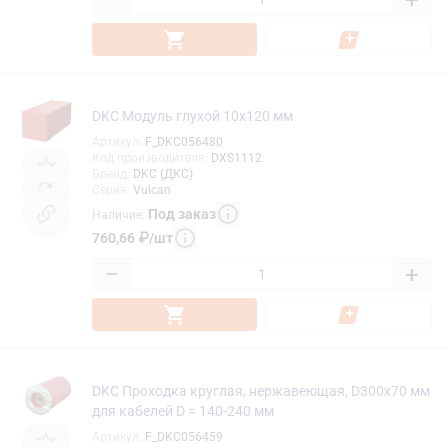
−
+
DKC Модуль глухой 10х120 мм
Артикул
:
F_DKC056480
Код производителя
:
DXS1112
Бренд
:
DKC (ДКС)
Серия
:
Vulcan
Под заказ
Наличие
:
760,66
₽
/
шт
−
+
DKC Проходка круглая, нержавеющая, D300х70 мм
для кабелей D = 140-240 мм
Артикул
:
F_DKC056459