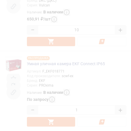
Бренд
:
DKC (ДКС)
Серия
:
Vulcan
В наличии
Наличие
:
650,91
₽
/
шт
−
+
РАСПРОДАЖА
Умная уличная камера EKF Connect IP65
Артикул
:
F_EKF018771
Код производителя
:
sсwf-ex
Бренд
:
EKF
Серия
:
PROxima
В наличии
Наличие
:
По запросу
−
+