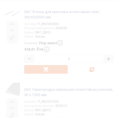
DKC Уголок для монтажа огнестойких плит,
30х30х3000 мм
Артикул
:
F_DKC026804
Код производителя
:
DG3030
Бренд
:
DKC (ДКС)
Серия
:
Vulcan
Под заказ
Наличие
:
438,81
₽
/
м
−
+
DKC Перегородка кабельная огнестойкая уличная,
50 х 1500 мм
Артикул
:
F_DKC057655
Код производителя
:
DV0515
Бренд
:
DKC (ДКС)
Серия
:
Vulcan