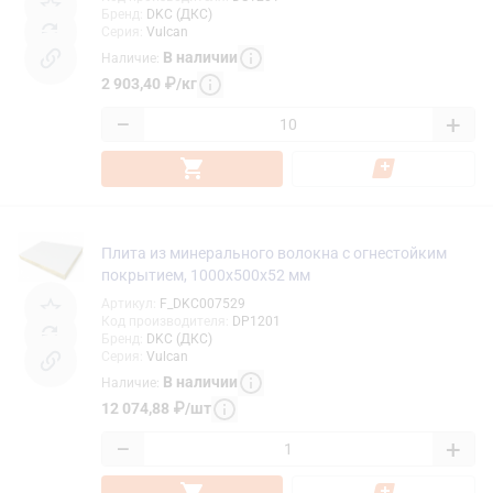
Бренд
:
DKC (ДКС)
Серия
:
Vulcan
В наличии
Наличие
:
2 903,40
₽
/
кг
−
+
Плита из минерального волокна с огнестойким
покрытием, 1000х500х52 мм
Артикул
:
F_DKC007529
Код производителя
:
DP1201
Бренд
:
DKC (ДКС)
Серия
:
Vulcan
В наличии
Наличие
:
12 074,88
₽
/
шт
−
+