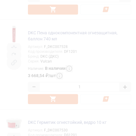
DKC Пена однокомпонентная огнезащитная,
баллон 740 мл
Артикул
:
F_DKC007528
Код производителя
:
DF1201
Бренд
:
DKC (ДКС)
Серия
:
Vulcan
В наличии
Наличие
:
3 668,54
₽
/
шт
−
+
DKC Герметик огнестойкий, ведро 10 кг
Артикул
:
F_DKC007530
Код производителя
:
DS1201