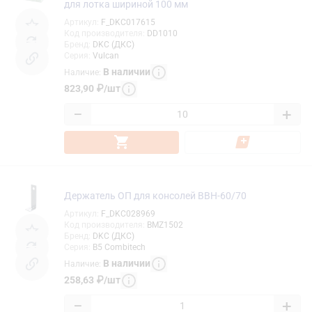
для лотка шириной 100 мм
Артикул
:
F_DKC017615
Код производителя
:
DD1010
Бренд
:
DKC (ДКС)
Серия
:
Vulcan
В наличии
Наличие
:
823,90
₽
/
шт
−
+
Держатель ОП для консолей BBH-60/70
Артикул
:
F_DKC028969
Код производителя
:
BMZ1502
Бренд
:
DKC (ДКС)
Серия
:
B5 Combitech
В наличии
Наличие
:
258,63
₽
/
шт
−
+