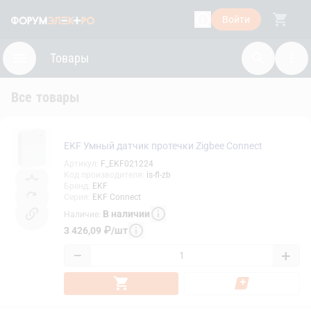
Войти
Товары
Все товары
EKF Умный датчик протечки Zigbee Connect
Артикул
:
F_EKF021224
Код производителя
:
is-fl-zb
Бренд
:
EKF
Серия
:
EKF Connect
В наличии
Наличие
:
3 426,09
₽
/
шт
−
+