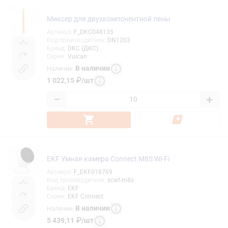
Миксер для двухкомпонентной пены
Артикул
:
F_DKC048135
Код производителя
:
DN1203
Бренд
:
DKC (ДКС)
Серия
:
Vulcan
В наличии
Наличие
:
1 022,15
₽
/
шт
−
+
EKF Умная камера Connect M8S Wi-Fi
Артикул
:
F_EKF018769
Код производителя
:
scwf-m8s
Бренд
:
EKF
Серия
:
EKF Connect
В наличии
Наличие
:
5 439,11
₽
/
шт