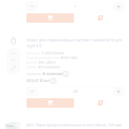
−
+
Хомут для спринклерных систем с гайкой М10 для
труб d 8"
Артикул
:
F_DKC038684
Код производителя
:
BHS11800
Бренд
:
DKC (ДКС)
Серия
:
B5 Combitech
В наличии
Наличие
:
825,07
₽
/
шт
−
+
DKC Перегородка кабельная огнестойкая, 100 мм