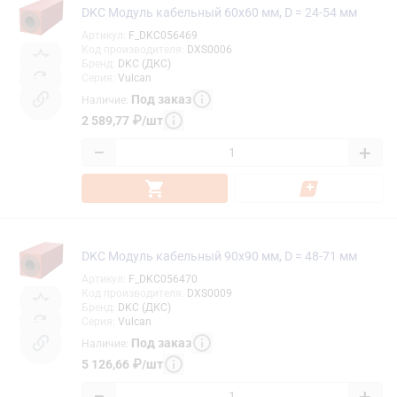
DKC Модуль кабельный 60х60 мм, D = 24-54 мм
Артикул
:
F_DKC056469
Код производителя
:
DXS0006
Бренд
:
DKC (ДКС)
Серия
:
Vulcan
Под заказ
Наличие
:
2 589,77
₽
/
шт
−
+
DKC Модуль кабельный 90х90 мм, D = 48-71 мм
Артикул
:
F_DKC056470
Код производителя
:
DXS0009
Бренд
:
DKC (ДКС)
Серия
:
Vulcan
Под заказ
Наличие
:
5 126,66
₽
/
шт