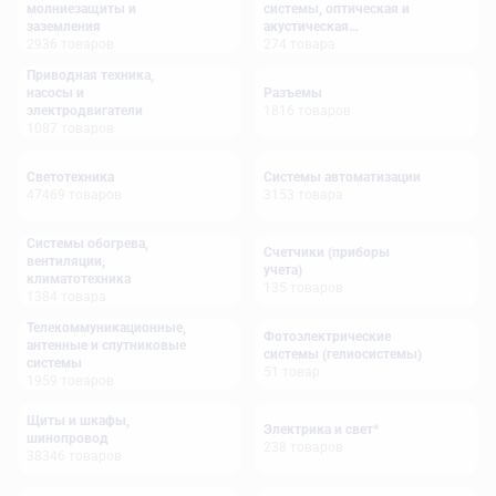
молниезащиты и
системы, оптическая и
заземления
акустическая
2936
товаров
сигнализация
274
товара
Приводная техника,
насосы и
Разъемы
электродвигатели
1816
товаров
1087
товаров
Светотехника
Системы автоматизации
47469
товаров
3153
товара
Системы обогрева,
Счетчики (приборы
вентиляции,
учета)
климатотехника
135
товаров
1384
товара
Телекоммуникационные,
Фотоэлектрические
антенные и спутниковые
системы (гелиосистемы)
системы
51
товар
1959
товаров
Щиты и шкафы,
Электрика и свет*
шинопровод
238
товаров
38346
товаров