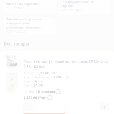
Электроустановочные
Электрооборудование
изделия
2083
товара
20316
товаров
Элементы и устройства
электропитания,
компенсация реактивной
мощности
3797
товаров
Все товары
Dekraft Автоматический выключатель 3Р 32А х-ка
C ВА-103 6кА
Артикул
:
F_SCH058237
Код производителя
:
12308DEK
Бренд
:
DEKraft
Серия
:
ВА-103
В наличии
Наличие
:
1 439,60
₽
/
шт
−
+