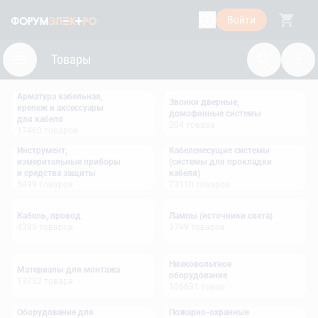
Войти
Товары
Арматура кабельная,
Звонки дверные,
крепеж и аксессуары
домофонные системы
для кабеля
204
товара
17460
товаров
Инструмент,
Кабеленесущие системы
измерительные приборы
(системы для прокладки
и средства защиты
кабеля)
5499
товаров
73110
товаров
Кабель, провод
Лампы (источники света)
4399
товаров
3799
товаров
Низковольтное
Материалы для монтажа
оборудование
13732
товара
106631
товар
Оборудование для
Пожарно-охранные