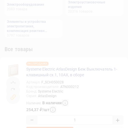
Электроустановочные
Электрооборудование
изделия
2083
товара
20316
товаров
Элементы и устройства
электропитания,
компенсация реактивной
мощности
3797
товаров
Все товары
РАСПРОДАЖА
Systeme Electric AtlasDesign Беж Выключатель 1-
клавишный сх.1, 10АХ, в сборе
Артикул
:
F_SCH050028
Код производителя
:
ATN000212
Бренд
:
Systeme Electric
Серия
:
AtlasDesign
В наличии
Наличие
:
254,37
₽
/
шт
−
+