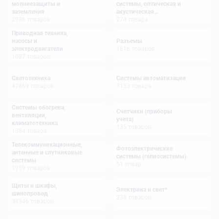
молниезащиты и
системы, оптическая и
заземления
акустическая
2936
товаров
сигнализация
274
товара
Приводная техника,
насосы и
Разъемы
электродвигатели
1816
товаров
1087
товаров
Светотехника
Системы автоматизации
47469
товаров
3153
товара
Системы обогрева,
Счетчики (приборы
вентиляции,
учета)
климатотехника
135
товаров
1384
товара
Телекоммуникационные,
Фотоэлектрические
антенные и спутниковые
системы (гелиосистемы)
системы
51
товар
1959
товаров
Щиты и шкафы,
Электрика и свет*
шинопровод
238
товаров
38346
товаров