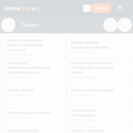
Войти
Товары
Арматура кабельная,
Звонки дверные,
крепеж и аксессуары
домофонные системы
для кабеля
204
товара
17460
товаров
Инструмент,
Кабеленесущие системы
измерительные приборы
(системы для прокладки
и средства защиты
кабеля)
5499
товаров
73110
товаров
Кабель, провод
Лампы (источники света)
4399
товаров
3799
товаров
Низковольтное
Материалы для монтажа
оборудование
13732
товара
106631
товар
Оборудование для
Пожарно-охранные