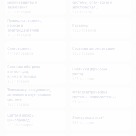
молниезащиты и
системы, оптическая и
заземления
акустическая
2936
товаров
сигнализация
274
товара
Приводная техника,
насосы и
Разъемы
электродвигатели
1825
товаров
1087
товаров
Светотехника
Системы автоматизации
47469
товаров
3153
товара
Системы обогрева,
Счетчики (приборы
вентиляции,
учета)
климатотехника
135
товаров
1384
товара
Телекоммуникационные,
Фотоэлектрические
антенные и спутниковые
системы (гелиосистемы)
системы
51
товар
1964
товара
Щиты и шкафы,
Электрика и свет*
шинопровод
238
товаров
38375
товаров