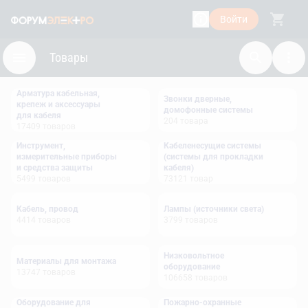
Войти
Товары
Арматура кабельная,
Звонки дверные,
крепеж и аксессуары
домофонные системы
для кабеля
204
товара
17409
товаров
Инструмент,
Кабеленесущие системы
измерительные приборы
(системы для прокладки
и средства защиты
кабеля)
5499
товаров
73121
товар
Кабель, провод
Лампы (источники света)
4414
товаров
3799
товаров
Низковольтное
Материалы для монтажа
оборудование
13747
товаров
106658
товаров
Оборудование для
Пожарно-охранные