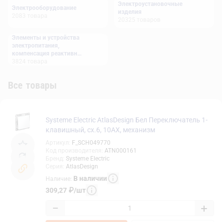
Электроустановочные
Электрооборудование
изделия
2083
товара
20325
товаров
Элементы и устройства
электропитания,
компенсация реактивной
мощности
3824
товара
Все товары
Systeme Electric AtlasDesign Бел Переключатель 1-
клавишный, сх.6, 10АХ, механизм
Артикул
:
F_SCH049770
Код производителя
:
ATN000161
Бренд
:
Systeme Electric
Серия
:
AtlasDesign
В наличии
Наличие
:
309,27
₽
/
шт
−
+