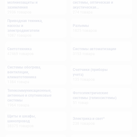
молниезащиты и
системы, оптическая и
заземления
акустическая
2936
товаров
сигнализация
274
товара
Приводная техника,
насосы и
Разъемы
электродвигатели
1825
товаров
1087
товаров
Светотехника
Системы автоматизации
47469
товаров
3153
товара
Системы обогрева,
Счетчики (приборы
вентиляции,
учета)
климатотехника
135
товаров
1384
товара
Телекоммуникационные,
Фотоэлектрические
антенные и спутниковые
системы (гелиосистемы)
системы
51
товар
1964
товара
Щиты и шкафы,
Электрика и свет*
шинопровод
238
товаров
38375
товаров