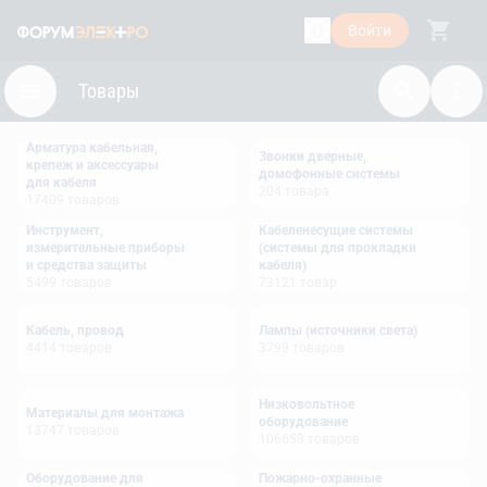
Войти
Товары
Арматура кабельная,
Звонки дверные,
крепеж и аксессуары
домофонные системы
для кабеля
204
товара
17409
товаров
Инструмент,
Кабеленесущие системы
измерительные приборы
(системы для прокладки
и средства защиты
кабеля)
5499
товаров
73121
товар
Кабель, провод
Лампы (источники света)
4414
товаров
3799
товаров
Низковольтное
Материалы для монтажа
оборудование
13747
товаров
106658
товаров
Оборудование для
Пожарно-охранные