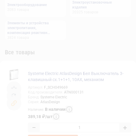
Электроустановочные
Электрооборудование
изделия
2083
товара
20325
товаров
Элементы и устройства
электропитания,
компенсация реактивной
мощности
3824
товара
Все товары
Systeme Electric AtlasDesign Бел Выключатель 3-
клавишный сх.1+1+1, 10АХ, механизм
Артикул
:
F_SCH049669
Код производителя
:
ATN000131
Бренд
:
Systeme Electric
Серия
:
AtlasDesign
В наличии
Наличие
:
389,18
₽
/
шт
−
+