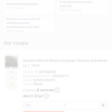
Электроустановочные
Электрооборудование
изделия
2083
товара
20325
товаров
Элементы и устройства
электропитания,
компенсация реактивной
мощности
3824
товара
Все товары
Systeme Electric Glossa Антрацит Кнопка нажимная
сх.1, 10AX
Артикул
:
F_SCH048545
Код производителя
:
GSL000715
Бренд
:
Systeme Electric
Серия
:
Glossa
В наличии
Наличие
:
464,21
₽
/
шт
−
+