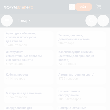
Войти
Товары
Арматура кабельная,
Звонки дверные,
крепеж и аксессуары
домофонные системы
для кабеля
204
товара
17409
товаров
Инструмент,
Кабеленесущие системы
измерительные приборы
(системы для прокладки
и средства защиты
кабеля)
5499
товаров
73121
товар
Кабель, провод
Лампы (источники света)
4414
товаров
3799
товаров
Низковольтное
Материалы для монтажа
оборудование
13747
товаров
106658
товаров
Оборудование для
Пожарно-охранные