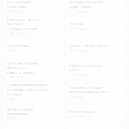
молниезащиты и
системы, оптическая и
заземления
акустическая
2936
товаров
сигнализация
274
товара
Приводная техника,
насосы и
Разъемы
электродвигатели
1825
товаров
1087
товаров
Светотехника
Системы автоматизации
47469
товаров
3153
товара
Системы обогрева,
Счетчики (приборы
вентиляции,
учета)
климатотехника
135
товаров
1384
товара
Телекоммуникационные,
Фотоэлектрические
антенные и спутниковые
системы (гелиосистемы)
системы
51
товар
1964
товара
Щиты и шкафы,
Электрика и свет*
шинопровод
238
товаров
38375
товаров