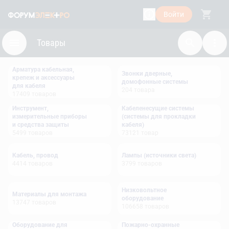
Войти
Товары
Арматура кабельная,
Звонки дверные,
крепеж и аксессуары
домофонные системы
для кабеля
204
товара
17409
товаров
Инструмент,
Кабеленесущие системы
измерительные приборы
(системы для прокладки
и средства защиты
кабеля)
5499
товаров
73121
товар
Кабель, провод
Лампы (источники света)
4414
товаров
3799
товаров
Низковольтное
Материалы для монтажа
оборудование
13747
товаров
106658
товаров
Оборудование для
Пожарно-охранные