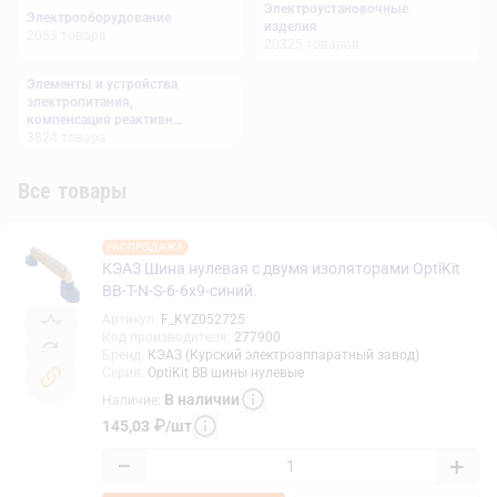
Электроустановочные
Электрооборудование
изделия
2083
товара
20325
товаров
Элементы и устройства
электропитания,
компенсация реактивной
мощности
3824
товара
Все товары
РАСПРОДАЖА
КЭАЗ Шина нулевая с двумя изоляторами OptiKit
BB-T-N-S-6-6х9-синий.
Артикул
:
F_KYZ052725
Код производителя
:
277900
Бренд
:
КЭАЗ (Курский электроаппаратный завод)
Серия
:
OptiKit BB шины нулевые
В наличии
Наличие
:
145,03
₽
/
шт
−
+