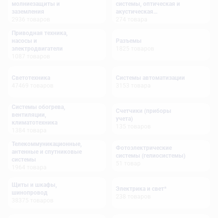
молниезащиты и
системы, оптическая и
заземления
акустическая
2936
товаров
сигнализация
274
товара
Приводная техника,
насосы и
Разъемы
электродвигатели
1825
товаров
1087
товаров
Светотехника
Системы автоматизации
47469
товаров
3153
товара
Системы обогрева,
Счетчики (приборы
вентиляции,
учета)
климатотехника
135
товаров
1384
товара
Телекоммуникационные,
Фотоэлектрические
антенные и спутниковые
системы (гелиосистемы)
системы
51
товар
1964
товара
Щиты и шкафы,
Электрика и свет*
шинопровод
238
товаров
38375
товаров