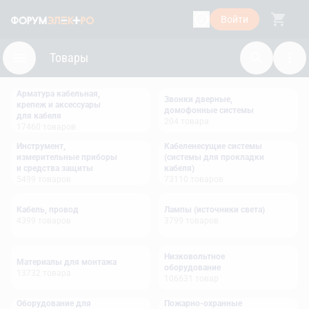
Войти
Товары
Арматура кабельная,
Звонки дверные,
крепеж и аксессуары
домофонные системы
для кабеля
204
товара
17460
товаров
Инструмент,
Кабеленесущие системы
измерительные приборы
(системы для прокладки
и средства защиты
кабеля)
5499
товаров
73110
товаров
Кабель, провод
Лампы (источники света)
4399
товаров
3799
товаров
Низковольтное
Материалы для монтажа
оборудование
13732
товара
106631
товар
Оборудование для
Пожарно-охранные