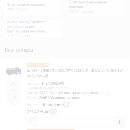
Электроустановочные
Электрооборудование
изделия
2083
товара
20316
товаров
Элементы и устройства
электропитания,
компенсация реактивной
мощности
3797
товаров
Все товары
РАСПРОДАЖА
Шина нулевая с изолятором OptiKit BB-D-N-DIN-18-
8х12-синий
Артикул
:
F_KYZ052693
Код производителя
:
277868
Бренд
:
КЭАЗ (Курский электроаппаратный завод)
Серия
:
OptiKit BB шины нулевые
В наличии
Наличие
:
777,27
₽
/
шт
−
+