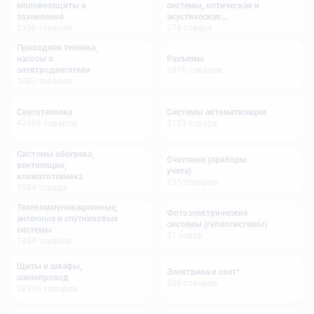
молниезащиты и
системы, оптическая и
заземления
акустическая
2936
товаров
сигнализация
274
товара
Приводная техника,
насосы и
Разъемы
электродвигатели
1816
товаров
1087
товаров
Светотехника
Системы автоматизации
47469
товаров
3153
товара
Системы обогрева,
Счетчики (приборы
вентиляции,
учета)
климатотехника
135
товаров
1384
товара
Телекоммуникационные,
Фотоэлектрические
антенные и спутниковые
системы (гелиосистемы)
системы
51
товар
1959
товаров
Щиты и шкафы,
Электрика и свет*
шинопровод
238
товаров
38346
товаров