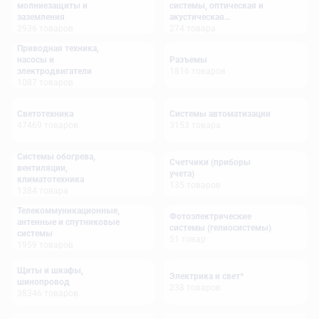
молниезащиты и
системы, оптическая и
заземления
акустическая
2936
товаров
сигнализация
274
товара
Приводная техника,
насосы и
Разъемы
электродвигатели
1816
товаров
1087
товаров
Светотехника
Системы автоматизации
47469
товаров
3153
товара
Системы обогрева,
Счетчики (приборы
вентиляции,
учета)
климатотехника
135
товаров
1384
товара
Телекоммуникационные,
Фотоэлектрические
антенные и спутниковые
системы (гелиосистемы)
системы
51
товар
1959
товаров
Щиты и шкафы,
Электрика и свет*
шинопровод
238
товаров
38346
товаров