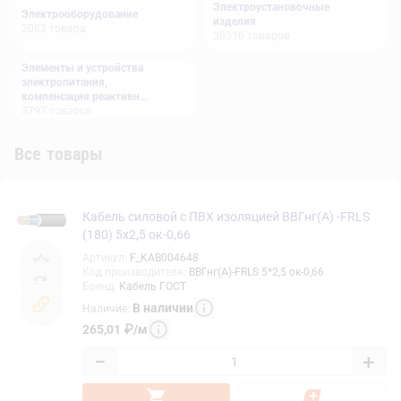
Электроустановочные
Электрооборудование
изделия
2083
товара
20316
товаров
Элементы и устройства
электропитания,
компенсация реактивной
мощности
3797
товаров
Все товары
Кабель силовой с ПВХ изоляцией ВВГнг(А) -FRLS
(180) 5х2,5 ок-0,66
Артикул
:
F_KAB004648
Код производителя
:
ВВГнг(А)-FRLS 5*2,5 ок-0,66
Бренд
:
Кабель ГОСТ
В наличии
Наличие
:
265,01
₽
/
м
−
+