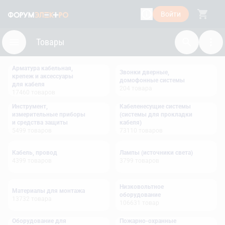
Войти
Товары
Арматура кабельная,
Звонки дверные,
крепеж и аксессуары
домофонные системы
для кабеля
204
товара
17460
товаров
Инструмент,
Кабеленесущие системы
измерительные приборы
(системы для прокладки
и средства защиты
кабеля)
5499
товаров
73110
товаров
Кабель, провод
Лампы (источники света)
4399
товаров
3799
товаров
Низковольтное
Материалы для монтажа
оборудование
13732
товара
106631
товар
Оборудование для
Пожарно-охранные