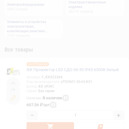
Электроустановочные
Электрооборудование
изделия
2083
товара
20316
товаров
Элементы и устройства
электропитания,
компенсация реактивной
мощности
3797
товаров
Все товары
РАСПРОДАЖА
IEK Прожектор LED СДО 06-30 IP65 6500K белый
Артикул
:
F_IEK023384
Код производителя
:
LPDO601-30-65-K01
Бренд
:
IEK (ИЭК)
Серия
:
Без серии
В наличии
Наличие
:
607,56
₽
/
шт
−
+