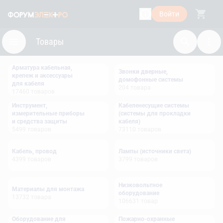
Войти
Товары
Арматура кабельная,
Звонки дверные,
крепеж и аксессуары
домофонные системы
для кабеля
204
товара
17460
товаров
Инструмент,
Кабеленесущие системы
измерительные приборы
(системы для прокладки
и средства защиты
кабеля)
5499
товаров
73110
товаров
Кабель, провод
Лампы (источники света)
4399
товаров
3799
товаров
Низковольтное
Материалы для монтажа
оборудование
13732
товара
106631
товар
Оборудование для
Пожарно-охранные