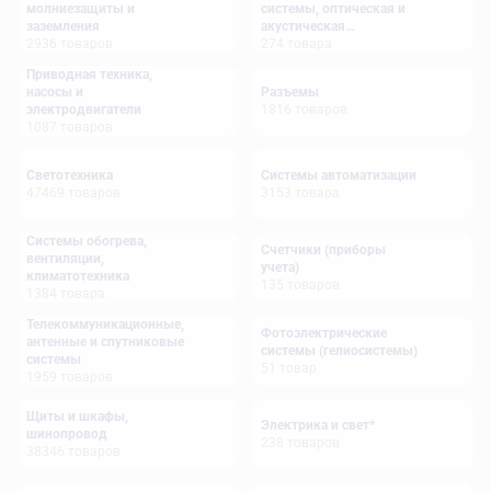
молниезащиты и
системы, оптическая и
заземления
акустическая
2936
товаров
сигнализация
274
товара
Приводная техника,
насосы и
Разъемы
электродвигатели
1816
товаров
1087
товаров
Светотехника
Системы автоматизации
47469
товаров
3153
товара
Системы обогрева,
Счетчики (приборы
вентиляции,
учета)
климатотехника
135
товаров
1384
товара
Телекоммуникационные,
Фотоэлектрические
антенные и спутниковые
системы (гелиосистемы)
системы
51
товар
1959
товаров
Щиты и шкафы,
Электрика и свет*
шинопровод
238
товаров
38346
товаров