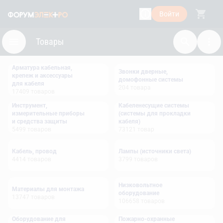
Войти
Товары
Арматура кабельная,
Звонки дверные,
крепеж и аксессуары
домофонные системы
для кабеля
204
товара
17409
товаров
Инструмент,
Кабеленесущие системы
измерительные приборы
(системы для прокладки
и средства защиты
кабеля)
5499
товаров
73121
товар
Кабель, провод
Лампы (источники света)
4414
товаров
3799
товаров
Низковольтное
Материалы для монтажа
оборудование
13747
товаров
106658
товаров
Оборудование для
Пожарно-охранные