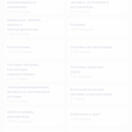
молниезащиты и
системы, оптическая и
заземления
акустическая
2936
товаров
сигнализация
274
товара
Приводная техника,
насосы и
Разъемы
электродвигатели
1825
товаров
1087
товаров
Светотехника
Системы автоматизации
47469
товаров
3153
товара
Системы обогрева,
Счетчики (приборы
вентиляции,
учета)
климатотехника
135
товаров
1384
товара
Телекоммуникационные,
Фотоэлектрические
антенные и спутниковые
системы (гелиосистемы)
системы
51
товар
1964
товара
Щиты и шкафы,
Электрика и свет*
шинопровод
238
товаров
38375
товаров