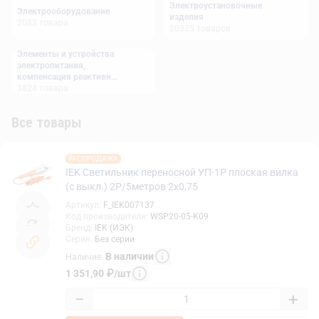
Электроустановочные
Электрооборудование
изделия
2083
товара
20325
товаров
Элементы и устройства
электропитания,
компенсация реактивной
мощности
3824
товара
Все товары
РАСПРОДАЖА
IEK Светильник переносной УП-1Р плоская вилка
(с выкл.) 2Р/5метров 2х0,75
Артикул
:
F_IEK007137
Код производителя
:
WSP20-05-K09
Бренд
:
IEK (ИЭК)
Серия
:
Без серии
В наличии
Наличие
:
1 351,90
₽
/
шт
−
+