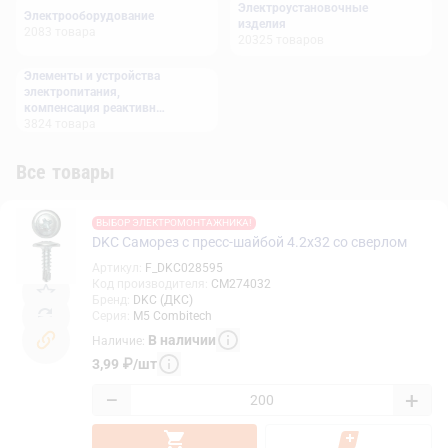
Электроустановочные
Электрооборудование
изделия
2083
товара
20325
товаров
Элементы и устройства
электропитания,
компенсация реактивной
мощности
3824
товара
Все товары
ВЫБОР ЭЛЕКТРОМОНТАЖНИКА!
DKC Саморез с пресс-шайбой 4.2x32 со сверлом
Артикул
:
F_DKC028595
Код производителя
:
CM274032
Бренд
:
DKC (ДКС)
Серия
:
M5 Combitech
В наличии
Наличие
:
3,99
₽
/
шт
−
+