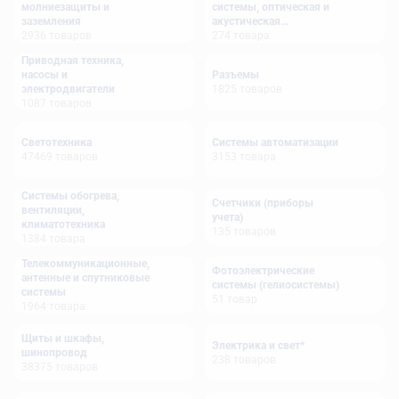
молниезащиты и
системы, оптическая и
заземления
акустическая
2936
товаров
сигнализация
274
товара
Приводная техника,
насосы и
Разъемы
электродвигатели
1825
товаров
1087
товаров
Светотехника
Системы автоматизации
47469
товаров
3153
товара
Системы обогрева,
Счетчики (приборы
вентиляции,
учета)
климатотехника
135
товаров
1384
товара
Телекоммуникационные,
Фотоэлектрические
антенные и спутниковые
системы (гелиосистемы)
системы
51
товар
1964
товара
Щиты и шкафы,
Электрика и свет*
шинопровод
238
товаров
38375
товаров