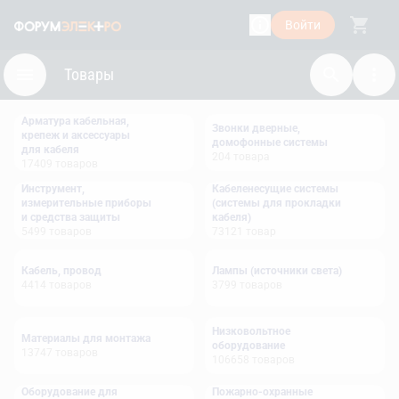
Войти
Товары
Арматура кабельная,
Звонки дверные,
крепеж и аксессуары
домофонные системы
для кабеля
204
товара
17409
товаров
Инструмент,
Кабеленесущие системы
измерительные приборы
(системы для прокладки
и средства защиты
кабеля)
5499
товаров
73121
товар
Кабель, провод
Лампы (источники света)
4414
товаров
3799
товаров
Низковольтное
Материалы для монтажа
оборудование
13747
товаров
106658
товаров
Оборудование для
Пожарно-охранные