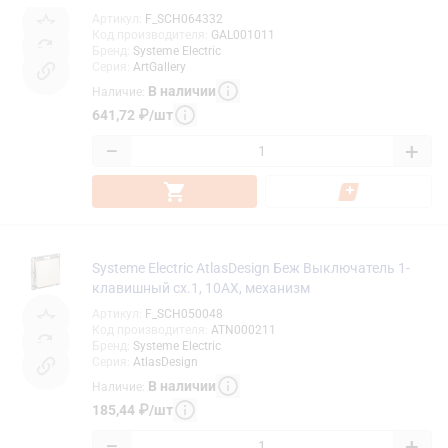
Артикул
:
F_SCH064332
Код производителя
:
GAL001011
Бренд
:
Systeme Electric
Серия
:
ArtGallery
В наличии
Наличие
:
641,72
₽
/
шт
−
+
Systeme Electric AtlasDesign Беж Выключатель 1-
клавишный сх.1, 10АХ, механизм
Артикул
:
F_SCH050048
Код производителя
:
ATN000211
Бренд
:
Systeme Electric
Серия
:
AtlasDesign
В наличии
Наличие
:
185,44
₽
/
шт
−
+