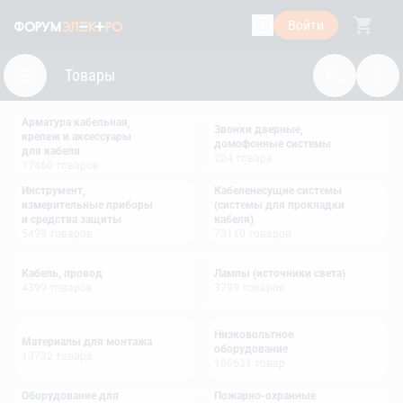
Войти
Товары
Арматура кабельная,
Звонки дверные,
крепеж и аксессуары
домофонные системы
для кабеля
204
товара
17460
товаров
Инструмент,
Кабеленесущие системы
измерительные приборы
(системы для прокладки
и средства защиты
кабеля)
5499
товаров
73110
товаров
Кабель, провод
Лампы (источники света)
4399
товаров
3799
товаров
Низковольтное
Материалы для монтажа
оборудование
13732
товара
106631
товар
Оборудование для
Пожарно-охранные