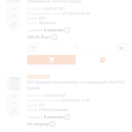
клавишный 10А IP54 серый
Артикул
:
F_EKF007501
Код производителя
:
EFV10-025-30-54
Бренд
:
EKF
Серия
:
Мурманск
В наличии
Наличие
:
436,99
₽
/
шт
−
+
РАСПРОДАЖА
EKF Венеция Выключатель 2-клавишный 10А IP54
белый
Артикул
:
F_EKF002184
Код производителя
:
EVV10-023-10-54
Бренд
:
EKF
Серия
:
PROxima Венеция
В наличии
Наличие
:
По запросу