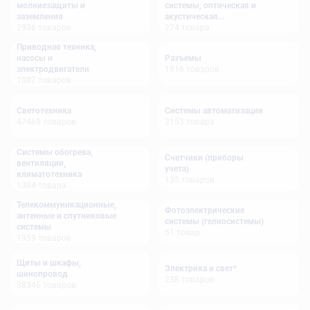
молниезащиты и
системы, оптическая и
заземления
акустическая
2936
товаров
сигнализация
274
товара
Приводная техника,
насосы и
Разъемы
электродвигатели
1816
товаров
1087
товаров
Светотехника
Системы автоматизации
47469
товаров
3153
товара
Системы обогрева,
Счетчики (приборы
вентиляции,
учета)
климатотехника
135
товаров
1384
товара
Телекоммуникационные,
Фотоэлектрические
антенные и спутниковые
системы (гелиосистемы)
системы
51
товар
1959
товаров
Щиты и шкафы,
Электрика и свет*
шинопровод
238
товаров
38346
товаров