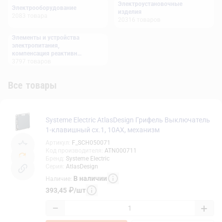
Электроустановочные
Электрооборудование
изделия
2083
товара
20316
товаров
Элементы и устройства
электропитания,
компенсация реактивной
мощности
3797
товаров
Все товары
Systeme Electric AtlasDesign Грифель Выключатель
1-клавишный сх.1, 10АХ, механизм
Артикул
:
F_SCH050071
Код производителя
:
ATN000711
Бренд
:
Systeme Electric
Серия
:
AtlasDesign
В наличии
Наличие
:
393,45
₽
/
шт
−
+