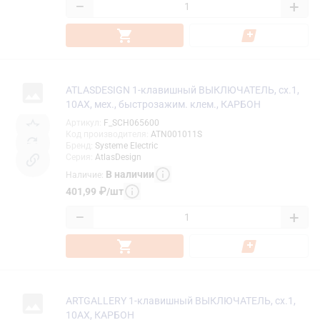
−
+
ATLASDESIGN 1-клавишный ВЫКЛЮЧАТЕЛЬ, сх.1,
10АХ, мех., быстрозажим. клем., КАРБОН
Артикул
:
F_SCH065600
Код производителя
:
ATN001011S
Бренд
:
Systeme Electric
Серия
:
AtlasDesign
В наличии
Наличие
:
401,99
₽
/
шт
−
+
ARTGALLERY 1-клавишный ВЫКЛЮЧАТЕЛЬ, сх.1,
10АХ, КАРБОН