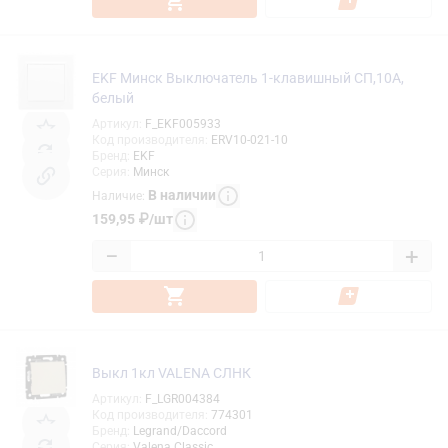
EKF Минск Выключатель 1-клавишный СП,10А,
белый
Артикул
:
F_EKF005933
Код производителя
:
ERV10-021-10
Бренд
:
EKF
Серия
:
Минск
В наличии
Наличие
:
159,95
₽
/
шт
−
+
Выкл 1кл VALENA СЛНК
Артикул
:
F_LGR004384
Код производителя
:
774301
Бренд
:
Legrand/Daccord
Серия
:
Valena Classic