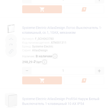
Systeme Electric AtlasDesign Лотос Выключатель 1-
клавишный, сх.1, 10АХ, механизм
Артикул
:
F_SCH063780
Код производителя
:
ATN001311
Бренд
:
Systeme Electric
Серия
:
AtlasDesign
В наличии
Наличие
:
298,29
₽
/
шт
−
+
Systeme Electric AtlasDesign Profi54 Наруж Белый
Выключатель 1-клавишный 10 АХ IP54