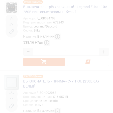
РАСПРОДАЖА
Выключатель трёхклавишный - Legrand Etika - 10А
250В винтовые зажимы - белый
Артикул
:
F_LGR034703
Код производителя
:
672243
Бренд
:
Legrand/Daccord
Серия
:
Etika
В наличии
Наличие
:
538,16
₽
/
шт
−
+
РАСПРОДАЖА
ВЫКЛЮЧАТЕЛЬ «ПРИМА» С/У 1КЛ. (250В,6А)
БЕЛЫЙ
Артикул
:
F_SCH002062
Код производителя
:
S16-057-BI
Бренд
:
Schneider Electric
Серия
:
Прима
В наличии
Наличие
: