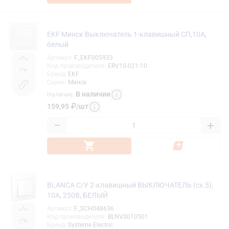
EKF Минск Выключатель 1-клавишный СП,10А,
белый
Артикул
:
F_EKF005933
Код производителя
:
ERV10-021-10
Бренд
:
EKF
Серия
:
Минск
В наличии
Наличие
:
159,95
₽
/
шт
−
+
BLANCA С/У 2-клавишный ВЫКЛЮЧАТЕЛЬ (сх.5),
10А, 250В, БЕЛЫЙ
Артикул
:
F_SCH048636
Код производителя
:
BLNVS010501
Бренд
:
Systeme Electric