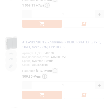
1 068,11
₽
/
шт
−
+
ATLASDESIGN 2-клавишный ВЫКЛЮЧАТЕЛЬ, сх.5,
10АХ, механизм, ГРИФЕЛЬ
Артикул
:
F_SCH049670
Код производителя
:
ATN000751
Бренд
:
Systeme Electric
Серия
:
AtlasDesign
В наличии
Наличие
:
509,35
₽
/
шт
−
+