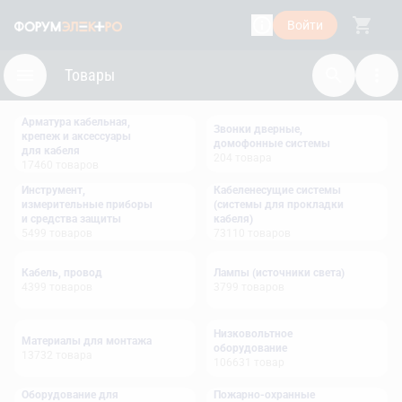
Войти
Товары
Арматура кабельная,
Звонки дверные,
крепеж и аксессуары
домофонные системы
для кабеля
204
товара
17460
товаров
Инструмент,
Кабеленесущие системы
измерительные приборы
(системы для прокладки
и средства защиты
кабеля)
5499
товаров
73110
товаров
Кабель, провод
Лампы (источники света)
4399
товаров
3799
товаров
Низковольтное
Материалы для монтажа
оборудование
13732
товара
106631
товар
Оборудование для
Пожарно-охранные