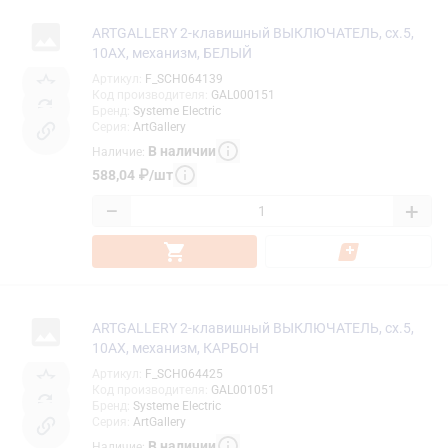
ARTGALLERY 2-клавишный ВЫКЛЮЧАТЕЛЬ, сх.5,
10АХ, механизм, БЕЛЫЙ
Артикул
:
F_SCH064139
Код производителя
:
GAL000151
Бренд
:
Systeme Electric
Серия
:
ArtGallery
В наличии
Наличие
:
588,04
₽
/
шт
−
+
ARTGALLERY 2-клавишный ВЫКЛЮЧАТЕЛЬ, сх.5,
10АХ, механизм, КАРБОН
Артикул
:
F_SCH064425
Код производителя
:
GAL001051
Бренд
:
Systeme Electric
Серия
:
ArtGallery
В наличии
Наличие
: