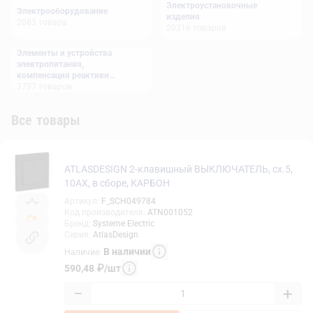
Электроустановочные
Электрооборудование
изделия
2083
товара
20316
товаров
Элементы и устройства
электропитания,
компенсация реактивной
мощности
3797
товаров
Все товары
ATLASDESIGN 2-клавишный ВЫКЛЮЧАТЕЛЬ, сх.5,
10АХ, в сборе, КАРБОН
Артикул
:
F_SCH049784
Код производителя
:
ATN001052
Бренд
:
Systeme Electric
Серия
:
AtlasDesign
В наличии
Наличие
:
590,48
₽
/
шт
−
+