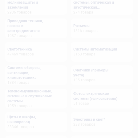
молниезащиты и
системы, оптическая и
заземления
акустическая
2936
товаров
сигнализация
274
товара
Приводная техника,
насосы и
Разъемы
электродвигатели
1816
товаров
1087
товаров
Светотехника
Системы автоматизации
47469
товаров
3153
товара
Системы обогрева,
Счетчики (приборы
вентиляции,
учета)
климатотехника
135
товаров
1384
товара
Телекоммуникационные,
Фотоэлектрические
антенные и спутниковые
системы (гелиосистемы)
системы
51
товар
1959
товаров
Щиты и шкафы,
Электрика и свет*
шинопровод
238
товаров
38346
товаров