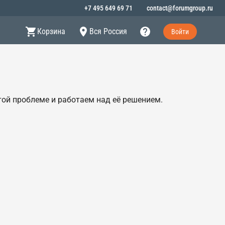
+7 495 649 69 71
contact@forumgroup.ru
Корзина
Вся Россия
Войти
этой проблеме и работаем над её решением.