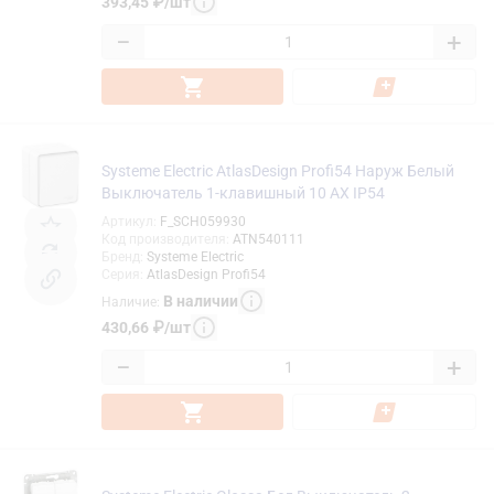
393,45
₽
/
шт
−
+
Systeme Electric AtlasDesign Profi54 Наруж Белый
Выключатель 1-клавишный 10 АХ IP54
Артикул
:
F_SCH059930
Код производителя
:
ATN540111
Бренд
:
Systeme Electric
Серия
:
AtlasDesign Profi54
В наличии
Наличие
:
430,66
₽
/
шт
−
+