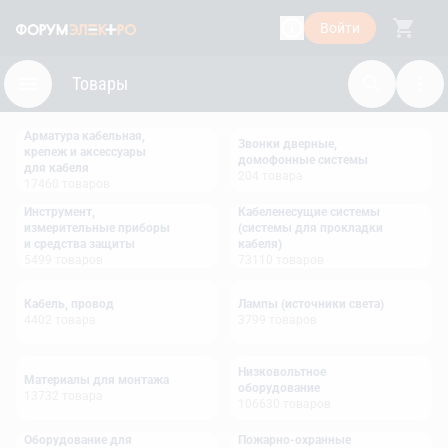
Войти
Товары
Арматура кабельная,
Звонки дверные,
крепеж и аксессуары
домофонные системы
для кабеля
204
товара
17460
товаров
Инструмент,
Кабеленесущие системы
измерительные приборы
(системы для прокладки
и средства защиты
кабеля)
5499
товаров
73110
товаров
Кабель, провод
Лампы (источники света)
4402
товара
3799
товаров
Низковольтное
Материалы для монтажа
оборудование
13732
товара
106630
товаров
Оборудование для
Пожарно-охранные