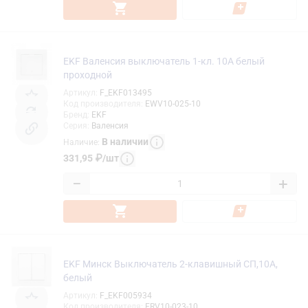
EKF Валенсия выключатель 1-кл. 10А белый
проходной
Артикул
:
F_EKF013495
Код производителя
:
EWV10-025-10
Бренд
:
EKF
Серия
:
Валенсия
В наличии
Наличие
:
331,95
₽
/
шт
−
+
EKF Минск Выключатель 2-клавишный СП,10А,
белый
Артикул
:
F_EKF005934
Код производителя
:
ERV10-023-10