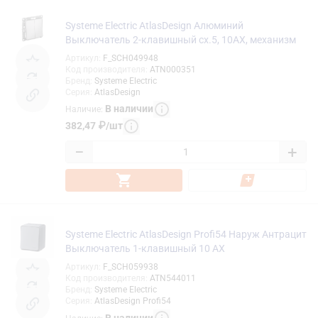
Systeme Electric AtlasDesign Алюминий
Выключатель 2-клавишный сх.5, 10АХ, механизм
Артикул
:
F_SCH049948
Код производителя
:
ATN000351
Бренд
:
Systeme Electric
Серия
:
AtlasDesign
В наличии
Наличие
:
382,47
₽
/
шт
−
+
Systeme Electric AtlasDesign Profi54 Наруж Антрацит
Выключатель 1-клавишный 10 АХ
Артикул
:
F_SCH059938
Код производителя
:
ATN544011
Бренд
:
Systeme Electric
Серия
:
AtlasDesign Profi54
В наличии