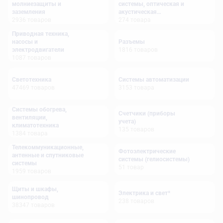
молниезащиты и
системы, оптическая и
заземления
акустическая
2936
товаров
сигнализация
274
товара
Приводная техника,
насосы и
Разъемы
электродвигатели
1816
товаров
1087
товаров
Светотехника
Системы автоматизации
47469
товаров
3153
товара
Системы обогрева,
Счетчики (приборы
вентиляции,
учета)
климатотехника
135
товаров
1384
товара
Телекоммуникационные,
Фотоэлектрические
антенные и спутниковые
системы (гелиосистемы)
системы
51
товар
1959
товаров
Щиты и шкафы,
Электрика и свет*
шинопровод
238
товаров
38347
товаров