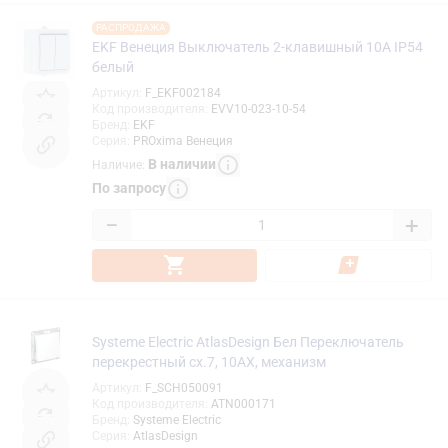
РАСПРОДАЖА
EKF Венеция Выключатель 2-клавишный 10А IP54
белый
Артикул
:
F_EKF002184
Код производителя
:
EVV10-023-10-54
Бренд
:
EKF
Серия
:
PROxima Венеция
В наличии
Наличие
:
По запросу
−
+
Systeme Electric AtlasDesign Бел Переключатель
перекрестный сх.7, 10АХ, механизм
Артикул
:
F_SCH050091
Код производителя
:
ATN000171
Бренд
:
Systeme Electric
Серия
:
AtlasDesign