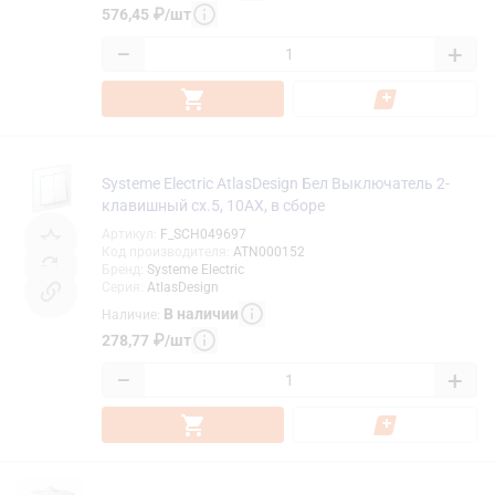
576,45
₽
/
шт
−
+
Systeme Electric AtlasDesign Бел Выключатель 2-
клавишный сх.5, 10АХ, в сборе
Артикул
:
F_SCH049697
Код производителя
:
ATN000152
Бренд
:
Systeme Electric
Серия
:
AtlasDesign
В наличии
Наличие
:
278,77
₽
/
шт
−
+