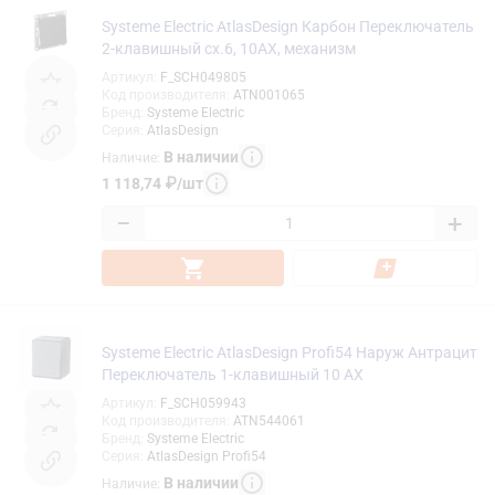
Systeme Electric AtlasDesign Карбон Переключатель
2-клавишный сх.6, 10АХ, механизм
Артикул
:
F_SCH049805
Код производителя
:
ATN001065
Бренд
:
Systeme Electric
Серия
:
AtlasDesign
В наличии
Наличие
:
1 118,74
₽
/
шт
−
+
Systeme Electric AtlasDesign Profi54 Наруж Антрацит
Переключатель 1-клавишный 10 АХ
Артикул
:
F_SCH059943
Код производителя
:
ATN544061
Бренд
:
Systeme Electric
Серия
:
AtlasDesign Profi54
В наличии
Наличие
: