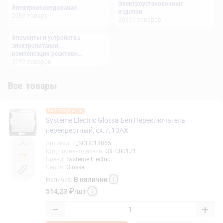
Электроустановочные
Электрооборудование
изделия
2083
товара
20316
товаров
Элементы и устройства
электропитания,
компенсация реактивной
мощности
3797
товаров
Все товары
РАСПРОДАЖА
Systeme Electric Glossa Бел Переключатель
перекрестный, сх.7, 10АХ
Артикул
:
F_SCH018865
Код производителя
:
GSL000171
Бренд
:
Systeme Electric
Серия
:
Glossa
В наличии
Наличие
:
514,23
₽
/
шт
−
+