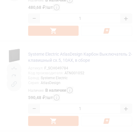
Наличие
:
480,68
₽
/
шт
−
+
Systeme Electric AtlasDesign Карбон Выключатель 2-
клавишный сх.5, 10АХ, в сборе
Артикул
:
F_SCH049784
Код производителя
:
ATN001052
Бренд
:
Systeme Electric
Серия
:
AtlasDesign
В наличии
Наличие
:
590,48
₽
/
шт
−
+