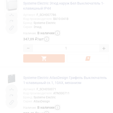
Systeme Electric Этюд наруж Бел Выключатель 1-
клавишный IP44
Артикул
:
F_SCH007786
Код производителя
:
BA10-041B
Бренд
:
Systeme Electric
Серия
:
Этюд
В наличии
Наличие
:
347,09
₽
/
шт
−
+
Systeme Electric AtlasDesign Грифель Выключатель
1-клавишный сх.1, 10АХ, механизм
Артикул
:
F_SCH050071
Код производителя
:
ATN000711
Бренд
:
Systeme Electric
Серия
:
AtlasDesign
В наличии
Наличие
: