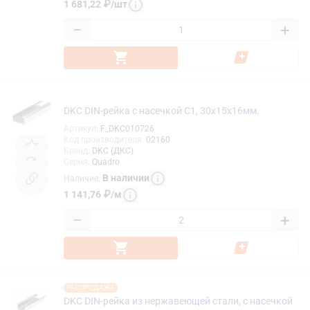
1 681,22
₽
/
шт
−
+
DKC DIN-рейка с насечкой С1, 30х15х16мм.
Артикул
:
F_DKC010726
Код производителя
:
02160
Бренд
:
DKC (ДКС)
Серия
:
Quadro
В наличии
Наличие
:
1 141,76
₽
/
м
−
+
РАСПРОДАЖА
DKC DIN-рейка из нержавеющей стали, с насечкой