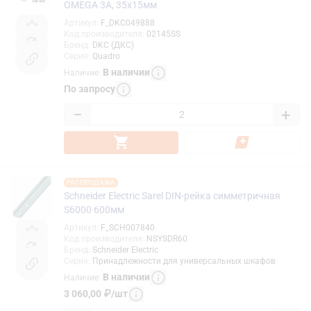
OMEGA 3A, 35х15мм
Артикул
:
F_DKC049888
Код производителя
:
02145SS
Бренд
:
DKC (ДКС)
Серия
:
Quadro
В наличии
Наличие
:
По запросу
−
+
РАСПРОДАЖА
Schneider Electric Sarel DIN-рейка симметричная
S6000 600мм
Артикул
:
F_SCH007840
Код производителя
:
NSYSDR60
Бренд
:
Schneider Electric
Серия
:
Принадлежности для универсальных шкафов
В наличии
Наличие
:
3 060,00
₽
/
шт