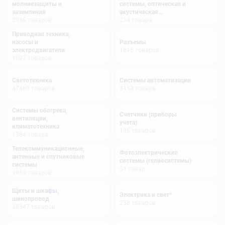
молниезащиты и
системы, оптическая и
заземления
акустическая
2936
товаров
сигнализация
274
товара
Приводная техника,
насосы и
Разъемы
электродвигатели
1816
товаров
1087
товаров
Светотехника
Системы автоматизации
47469
товаров
3153
товара
Системы обогрева,
Счетчики (приборы
вентиляции,
учета)
климатотехника
135
товаров
1384
товара
Телекоммуникационные,
Фотоэлектрические
антенные и спутниковые
системы (гелиосистемы)
системы
51
товар
1959
товаров
Щиты и шкафы,
Электрика и свет*
шинопровод
238
товаров
38347
товаров