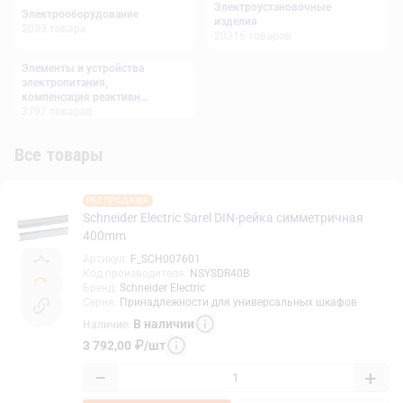
Электроустановочные
Электрооборудование
изделия
2083
товара
20316
товаров
Элементы и устройства
электропитания,
компенсация реактивной
мощности
3797
товаров
Все товары
РАСПРОДАЖА
Schneider Electric Sarel DIN-рейка симметричная
400mm
Артикул
:
F_SCH007601
Код производителя
:
NSYSDR40B
Бренд
:
Schneider Electric
Серия
:
Принадлежности для универсальных шкафов
В наличии
Наличие
:
3 792,00
₽
/
шт
−
+