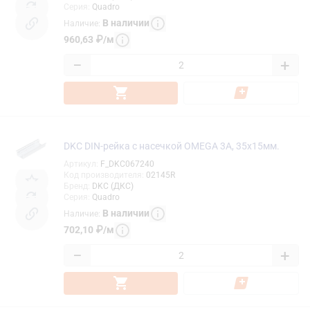
Серия
:
Quadro
В наличии
Наличие
:
960,63
₽
/
м
−
+
DKC DIN-рейка с насечкой OMEGA 3A, 35х15мм.
Артикул
:
F_DKC067240
Код производителя
:
02145R
Бренд
:
DKC (ДКС)
Серия
:
Quadro
В наличии
Наличие
:
702,10
₽
/
м
−
+