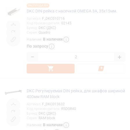
РАСПРОДАЖА
DKC DIN-рейка с насечкой OMEGA 3A, 35х15мм.
Артикул
:
F_DKC010716
Код производителя
:
02145
Бренд
:
DKC (ДКС)
Серия
:
Quadro
В наличии
Наличие
:
По запросу
−
+
DKC Регулируемая DIN рейка, для шкафов шириной
400мм RAM block
Артикул
:
F_DKC013632
Код производителя
:
R5DGR40
Бренд
:
DKC (ДКС)
Серия
:
RAM block
В наличии
Наличие
: