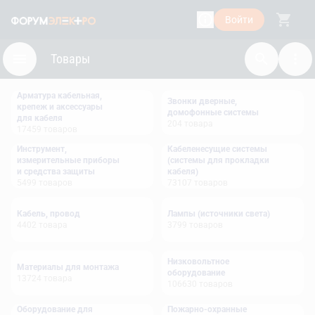
Войти
Товары
Арматура кабельная,
Звонки дверные,
крепеж и аксессуары
домофонные системы
для кабеля
204
товара
17459
товаров
Инструмент,
Кабеленесущие системы
измерительные приборы
(системы для прокладки
и средства защиты
кабеля)
5499
товаров
73107
товаров
Кабель, провод
Лампы (источники света)
4402
товара
3799
товаров
Низковольтное
Материалы для монтажа
оборудование
13724
товара
106630
товаров
Оборудование для
Пожарно-охранные