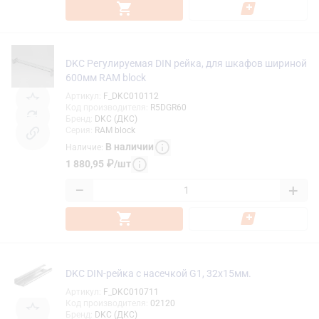
DKC Регулируемая DIN рейка, для шкафов шириной
600мм RAM block
Артикул
:
F_DKC010112
Код производителя
:
R5DGR60
Бренд
:
DKC (ДКС)
Серия
:
RAM block
В наличии
Наличие
:
1 880,95
₽
/
шт
−
+
DKC DIN-рейка с насечкой G1, 32х15мм.
Артикул
:
F_DKC010711
Код производителя
:
02120
Бренд
:
DKC (ДКС)