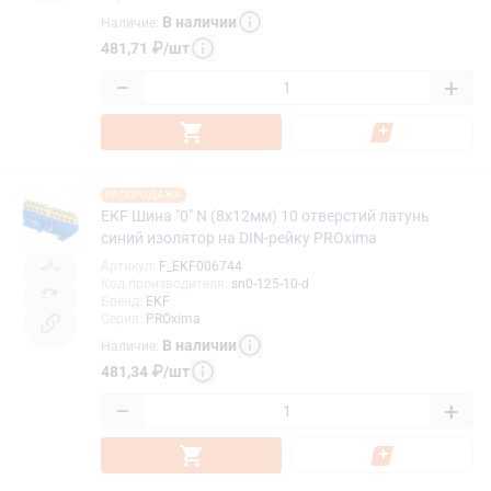
В наличии
Наличие
:
481,71
₽
/
шт
−
+
РАСПРОДАЖА
EKF Шина "0" N (8x12мм) 10 отверстий латунь
синий изолятор на DIN-рейку PROxima
Артикул
:
F_EKF006744
Код производителя
:
sn0-125-10-d
Бренд
:
EKF
Серия
:
PROxima
В наличии
Наличие
:
481,34
₽
/
шт
−
+