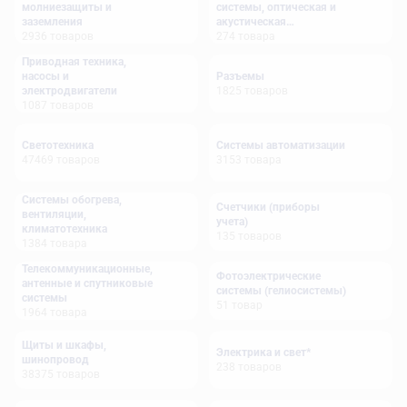
молниезащиты и
системы, оптическая и
заземления
акустическая
2936
товаров
сигнализация
274
товара
Приводная техника,
насосы и
Разъемы
электродвигатели
1825
товаров
1087
товаров
Светотехника
Системы автоматизации
47469
товаров
3153
товара
Системы обогрева,
Счетчики (приборы
вентиляции,
учета)
климатотехника
135
товаров
1384
товара
Телекоммуникационные,
Фотоэлектрические
антенные и спутниковые
системы (гелиосистемы)
системы
51
товар
1964
товара
Щиты и шкафы,
Электрика и свет*
шинопровод
238
товаров
38375
товаров