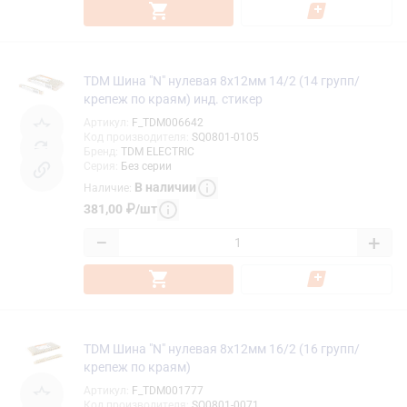
TDM Шина "N" нулевая 8x12мм 14/2 (14 групп/
крепеж по краям) инд. стикер
Артикул
:
F_TDM006642
Код производителя
:
SQ0801-0105
Бренд
:
TDM ELECTRIC
Серия
:
Без серии
В наличии
Наличие
:
381,00
₽
/
шт
−
+
TDM Шина "N" нулевая 8x12мм 16/2 (16 групп/
крепеж по краям)
Артикул
:
F_TDM001777
Код производителя
:
SQ0801-0071