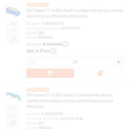
РАСПРОДАЖА
EKF Шина "0" N (8x12мм) 6 отверстий латунь синий
изолятор на DIN-рейку PROxima
Артикул
:
F_EKF006753
Код производителя
:
sn0-125-6-d
Бренд
:
EKF
Серия
:
PROxima
В наличии
Наличие
:
388,10
₽
/
шт
−
+
РАСПРОДАЖА
EKF Шина "0" N (8x12мм) 14 отверстий латунь
синий нейлоновый корпус комбинированный
PROxima
Артикул
:
F_EKF006751
Код производителя
:
sn0-125-14-dn
Бренд
:
EKF
Серия
:
PROxima