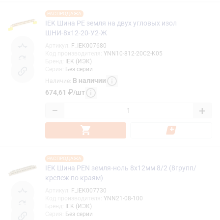
РАСПРОДАЖА
IEK Шина PE земля на двух угловых изол
ШНИ-8х12-20-У2-Ж
Артикул
:
F_IEK007680
Код производителя
:
YNN10-812-20C2-K05
Бренд
:
IEK (ИЭК)
Серия
:
Без серии
В наличии
Наличие
:
674,61
₽
/
шт
−
+
РАСПРОДАЖА
IEK Шина PEN земля-ноль 8х12мм 8/2 (8групп/
крепеж по краям)
Артикул
:
F_IEK007730
Код производителя
:
YNN21-08-100
Бренд
:
IEK (ИЭК)
Серия
:
Без серии