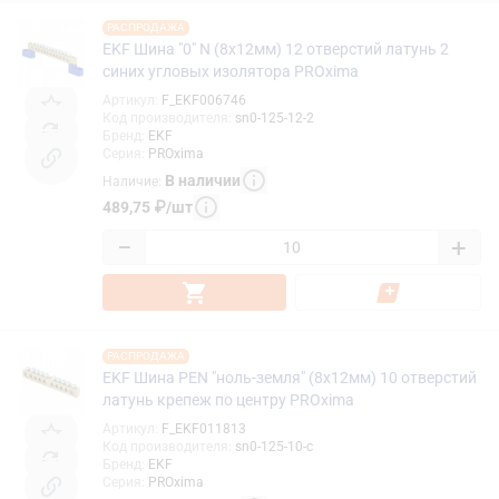
РАСПРОДАЖА
EKF Шина "0" N (8x12мм) 12 отверстий латунь 2
синих угловых изолятора PROxima
Артикул
:
F_EKF006746
Код производителя
:
sn0-125-12-2
Бренд
:
EKF
Серия
:
PROxima
В наличии
Наличие
:
489,75
₽
/
шт
−
+
РАСПРОДАЖА
EKF Шина PEN "ноль-земля" (8x12мм) 10 отверстий
латунь крепеж по центру PROxima
Артикул
:
F_EKF011813
Код производителя
:
sn0-125-10-c
Бренд
:
EKF
Серия
:
PROxima