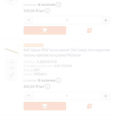
В наличии
Наличие
:
525,06
₽
/
шт
−
+
РАСПРОДАЖА
EKF Шина PEN "ноль-земля" (8x12мм) 24 отверстия
латунь крепеж по краям PROxima
Артикул
:
F_EKF007524
Код производителя
:
sn0-125-24-k
Бренд
:
EKF
Серия
:
PROxima
В наличии
Наличие
:
602,52
₽
/
шт
−
+