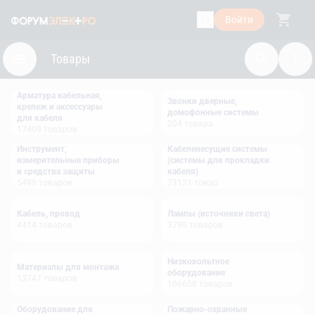
Войти
Товары
Арматура кабельная,
Звонки дверные,
крепеж и аксессуары
домофонные системы
для кабеля
204
товара
17409
товаров
Инструмент,
Кабеленесущие системы
измерительные приборы
(системы для прокладки
и средства защиты
кабеля)
5499
товаров
73121
товар
Кабель, провод
Лампы (источники света)
4414
товаров
3799
товаров
Низковольтное
Материалы для монтажа
оборудование
13747
товаров
106658
товаров
Оборудование для
Пожарно-охранные