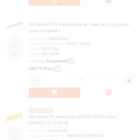
IEK Шина PEN земля-ноль 8х12мм 14/2 (14групп/
креп по краям)
Артикул
:
F_IEK000224
Код производителя
:
YNN21-14-100
Бренд
:
IEK (ИЭК)
Серия
:
Без серии
В наличии
Наличие
:
494,76
₽
/
шт
−
+
РАСПРОДАЖА
IEK Шина PE земля в комб DIN-изолСтойка
ШНИ-8х12-10-КС-Ж
Артикул
:
F_IEK007656
Код производителя
:
YNN10-812-10DP-K05