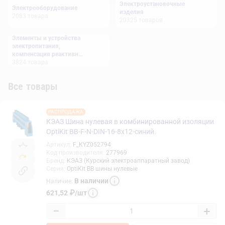
Электроустановочные
Электрооборудование
изделия
2083
товара
20325
товаров
Элементы и устройства
электропитания,
компенсация реактивной
мощности
3824
товара
Все товары
РАСПРОДАЖА
КЭАЗ Шина нулевая в комбинированной изоляции
OptiKit BB-F-N-DIN-16-8х12-синий.
Артикул
:
F_KYZ052794
Код производителя
:
277969
Бренд
:
КЭАЗ (Курский электроаппаратный завод)
Серия
:
OptiKit BB шины нулевые
В наличии
Наличие
:
621,52
₽
/
шт
−
+