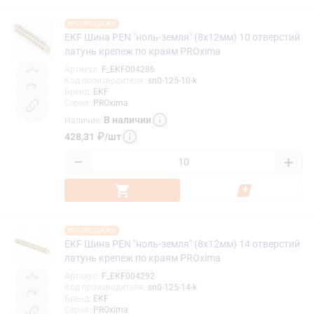
РАСПРОДАЖА
EKF Шина PEN "ноль-земля" (8x12мм) 10 отверстий
латунь крепеж по краям PROxima
Артикул
:
F_EKF004286
Код производителя
:
sn0-125-10-k
Бренд
:
EKF
Серия
:
PROxima
В наличии
Наличие
:
428,31
₽
/
шт
−
+
РАСПРОДАЖА
EKF Шина PEN "ноль-земля" (8x12мм) 14 отверстий
латунь крепеж по краям PROxima
Артикул
:
F_EKF004292
Код производителя
:
sn0-125-14-k
Бренд
:
EKF
Серия
:
PROxima