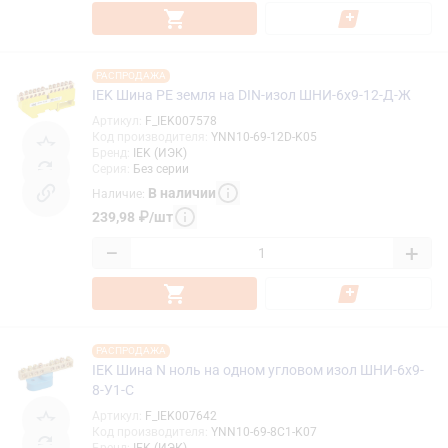
РАСПРОДАЖА
IEK Шина PE земля на DIN-изол ШНИ-6х9-12-Д-Ж
Артикул
:
F_IEK007578
Код производителя
:
YNN10-69-12D-K05
Бренд
:
IEK (ИЭК)
Серия
:
Без серии
В наличии
Наличие
:
239,98
₽
/
шт
−
+
РАСПРОДАЖА
IEK Шина N ноль на одном угловом изол ШНИ-6х9-
8-У1-С
Артикул
:
F_IEK007642
Код производителя
:
YNN10-69-8C1-K07