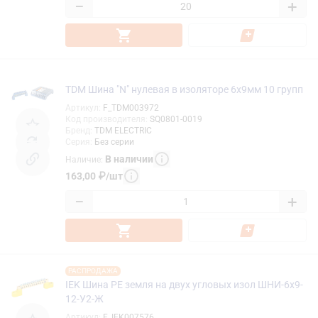
−
+
TDM Шина "N" нулевая в изоляторе 6х9мм 10 групп
Артикул
:
F_TDM003972
Код производителя
:
SQ0801-0019
Бренд
:
TDM ELECTRIC
Серия
:
Без серии
В наличии
Наличие
:
163,00
₽
/
шт
−
+
РАСПРОДАЖА
IEK Шина PE земля на двух угловых изол ШНИ-6х9-
12-У2-Ж
Артикул
:
F_IEK007576