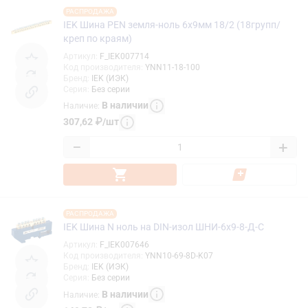
РАСПРОДАЖА
IEK Шина PEN земля-ноль 6х9мм 18/2 (18групп/
креп по краям)
Артикул
:
F_IEK007714
Код производителя
:
YNN11-18-100
Бренд
:
IEK (ИЭК)
Серия
:
Без серии
В наличии
Наличие
:
307,62
₽
/
шт
−
+
РАСПРОДАЖА
IEK Шина N ноль на DIN-изол ШНИ-6х9-8-Д-С
Артикул
:
F_IEK007646
Код производителя
:
YNN10-69-8D-K07
Бренд
:
IEK (ИЭК)
Серия
:
Без серии
В наличии
Наличие
: