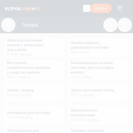
Войти
Товары
Арматура кабельная,
Звонки дверные,
крепеж и аксессуары
домофонные системы
для кабеля
204
товара
17409
товаров
Инструмент,
Кабеленесущие системы
измерительные приборы
(системы для прокладки
и средства защиты
кабеля)
5499
товаров
73121
товар
Кабель, провод
Лампы (источники света)
4414
товаров
3799
товаров
Низковольтное
Материалы для монтажа
оборудование
13747
товаров
106658
товаров
Оборудование для
Пожарно-охранные