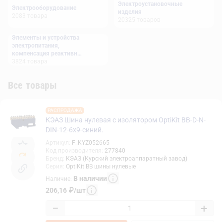
Электроустановочные
Электрооборудование
изделия
2083
товара
20325
товаров
Элементы и устройства
электропитания,
компенсация реактивной
мощности
3824
товара
Все товары
РАСПРОДАЖА
КЭАЗ Шина нулевая с изолятором OptiKit BB-D-N-
DIN-12-6х9-синий.
Артикул
:
F_KYZ052665
Код производителя
:
277840
Бренд
:
КЭАЗ (Курский электроаппаратный завод)
Серия
:
OptiKit BB шины нулевые
В наличии
Наличие
:
206,16
₽
/
шт
−
+