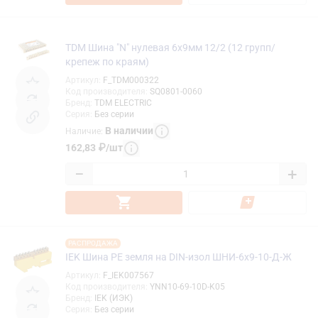
TDM Шина "N" нулевая 6х9мм 12/2 (12 групп/
крепеж по краям)
Артикул
:
F_TDM000322
Код производителя
:
SQ0801-0060
Бренд
:
TDM ELECTRIC
Серия
:
Без серии
В наличии
Наличие
:
162,83
₽
/
шт
−
+
РАСПРОДАЖА
IEK Шина PE земля на DIN-изол ШНИ-6х9-10-Д-Ж
Артикул
:
F_IEK007567
Код производителя
:
YNN10-69-10D-K05
Бренд
:
IEK (ИЭК)
Серия
:
Без серии