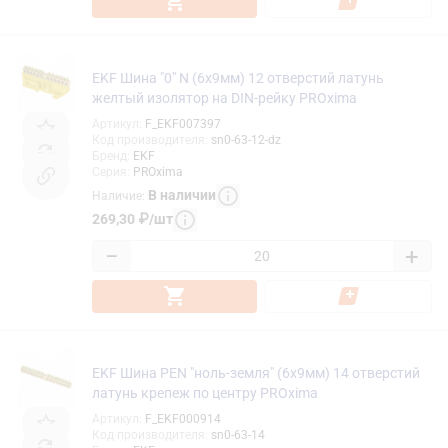
EKF Шина "0" N (6x9мм) 12 отверстий латунь
желтый изолятор на DIN-рейку PROxima
Артикул
:
F_EKF007397
Код производителя
:
sn0-63-12-dz
Бренд
:
EKF
Серия
:
PROxima
В наличии
Наличие
:
269,30
₽
/
шт
−
+
EKF Шина PEN "ноль-земля" (6x9мм) 14 отверстий
латунь крепеж по центру PROxima
Артикул
:
F_EKF000914
Код производителя
:
sn0-63-14