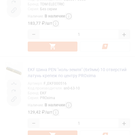
Бренд
:
TDM ELECTRIC
Серия
:
Без серии
В наличии
Наличие
:
183,77
₽
/
шт
−
+
EKF Шина PEN "ноль-земля" (6x9мм) 10 отверстий
латунь крепеж по центру PROxima
Артикул
:
F_EKF000516
Код производителя
:
sn0-63-10
Бренд
:
EKF
Серия
:
PROxima
В наличии
Наличие
:
129,42
₽
/
шт
−
+