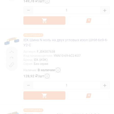
149,78
₽
/
шт
−
+
РАСПРОДАЖА
IEK Шина N ноль на двух угловых изол ШНИ-6х9-6-
У2-С
Артикул
:
F_IEK007638
Код производителя
:
YNN10-69-6C2-K07
Бренд
:
IEK (ИЭК)
Серия
:
Без серии
В наличии
Наличие
:
128,92
₽
/
шт
−
+
РАСПРОДАЖА