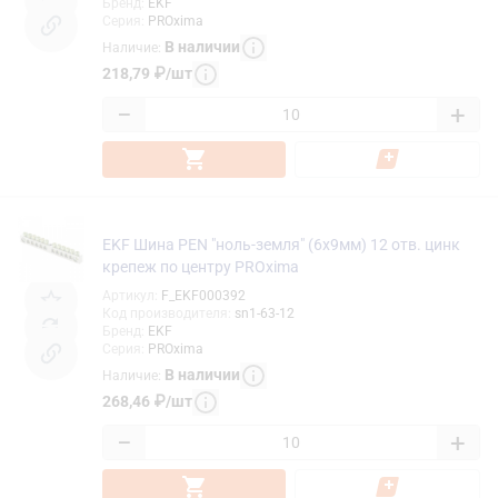
Бренд
:
EKF
Серия
:
PROxima
В наличии
Наличие
:
218,79
₽
/
шт
−
+
EKF Шина PEN "ноль-земля" (6x9мм) 12 отв. цинк
крепеж по центру PROxima
Артикул
:
F_EKF000392
Код производителя
:
sn1-63-12
Бренд
:
EKF
Серия
:
PROxima
В наличии
Наличие
:
268,46
₽
/
шт
−
+