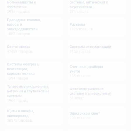
молниезащиты и
системы, оптическая и
заземления
акустическая
2936
товаров
сигнализация
274
товара
Приводная техника,
насосы и
Разъемы
электродвигатели
1825
товаров
1087
товаров
Светотехника
Системы автоматизации
47469
товаров
3153
товара
Системы обогрева,
Счетчики (приборы
вентиляции,
учета)
климатотехника
135
товаров
1384
товара
Телекоммуникационные,
Фотоэлектрические
антенные и спутниковые
системы (гелиосистемы)
системы
51
товар
1964
товара
Щиты и шкафы,
Электрика и свет*
шинопровод
238
товаров
38375
товаров