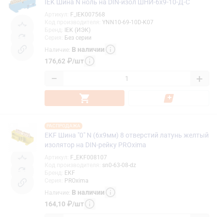
IEK Шина N ноль на DIN-изол ШНИ-6х9-10-Д-С
Артикул
:
F_IEK007568
Код производителя
:
YNN10-69-10D-K07
Бренд
:
IEK (ИЭК)
Серия
:
Без серии
В наличии
Наличие
:
176,62
₽
/
шт
−
+
РАСПРОДАЖА
EKF Шина "0" N (6x9мм) 8 отверстий латунь желтый
изолятор на DIN-рейку PROxima
Артикул
:
F_EKF008107
Код производителя
:
sn0-63-08-dz
Бренд
:
EKF
Серия
:
PROxima
В наличии
Наличие
:
164,10
₽
/
шт