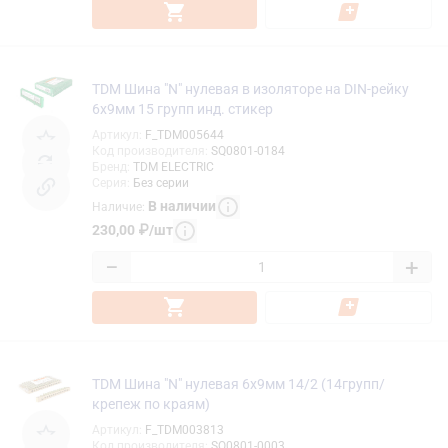
TDM Шина "N" нулевая в изоляторе на DIN-рейку
6x9мм 15 групп инд. стикер
Артикул
:
F_TDM005644
Код производителя
:
SQ0801-0184
Бренд
:
TDM ELECTRIC
Серия
:
Без серии
В наличии
Наличие
:
230,00
₽
/
шт
−
+
TDM Шина "N" нулевая 6х9мм 14/2 (14групп/
крепеж по краям)
Артикул
:
F_TDM003813
Код производителя
:
SQ0801-0003