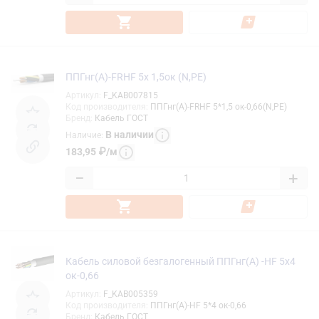
ППГнг(А)-FRHF 5х 1,5ок (N,PE)
Артикул
:
F_KAB007815
Код производителя
:
ППГнг(А)-FRHF 5*1,5 ок-0,66(N,PE)
Бренд
:
Кабель ГОСТ
В наличии
Наличие
:
183,95
₽
/
м
−
+
Кабель силовой безгалогенный ППГнг(А) -HF 5х4
ок-0,66
Артикул
:
F_KAB005359
Код производителя
:
ППГнг(А)-HF 5*4 ок-0,66
Бренд
:
Кабель ГОСТ