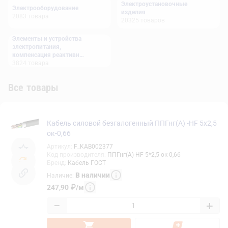
Электроустановочные
Электрооборудование
изделия
2083
товара
20325
товаров
Элементы и устройства
электропитания,
компенсация реактивной
мощности
3824
товара
Все товары
Кабель силовой безгалогенный ППГнг(А) -HF 5х2,5
ок-0,66
Артикул
:
F_KAB002377
Код производителя
:
ППГнг(А)-HF 5*2,5 ок-0,66
Бренд
:
Кабель ГОСТ
В наличии
Наличие
:
247,90
₽
/
м
−
+