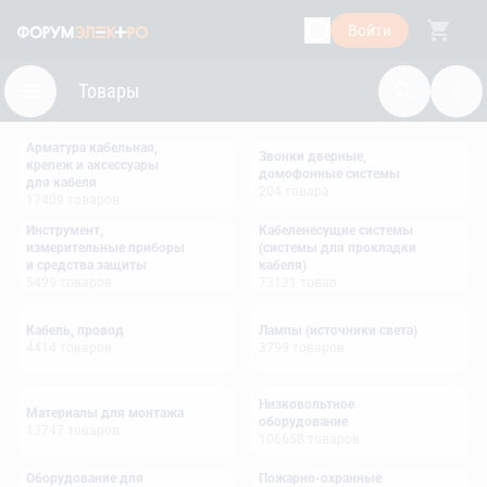
Войти
Товары
Арматура кабельная,
Звонки дверные,
крепеж и аксессуары
домофонные системы
для кабеля
204
товара
17409
товаров
Инструмент,
Кабеленесущие системы
измерительные приборы
(системы для прокладки
и средства защиты
кабеля)
5499
товаров
73121
товар
Кабель, провод
Лампы (источники света)
4414
товаров
3799
товаров
Низковольтное
Материалы для монтажа
оборудование
13747
товаров
106658
товаров
Оборудование для
Пожарно-охранные