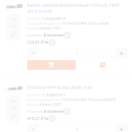
Кабель силовой безгалогенный ППГнг(А) -FRHF
4х2,5 ок-0,66
Артикул
:
F_KAB004819
Код производителя
:
ППГнг(А)-FRHF 4*2,5 ок-0,66
Бренд
:
Кабель ГОСТ
В наличии
Наличие
:
222,01
₽
/
м
−
+
ППГнг(А)-FRHF 5х 4ок (N,PE) -0,66
Артикул
:
F_KAB007817
Код производителя
:
ППГнг(А)-FRHF 5*4 ок-0,66(N,PE)
Бренд
:
Кабель ГОСТ
В наличии
Наличие
:
419,27
₽
/
м
−
+