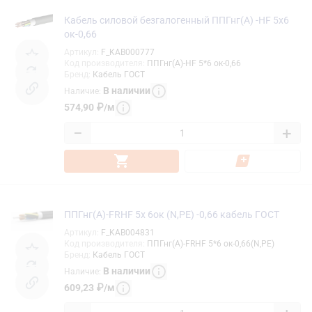
Кабель силовой безгалогенный ППГнг(А) -HF 5х6
ок-0,66
Артикул
:
F_KAB000777
Код производителя
:
ППГнг(А)-HF 5*6 ок-0,66
Бренд
:
Кабель ГОСТ
В наличии
Наличие
:
574,90
₽
/
м
−
+
ППГнг(А)-FRHF 5х 6ок (N,PE) -0,66 кабель ГОСТ
Артикул
:
F_KAB004831
Код производителя
:
ППГнг(А)-FRHF 5*6 ок-0,66(N,PE)
Бренд
:
Кабель ГОСТ
В наличии
Наличие
:
609,23
₽
/
м