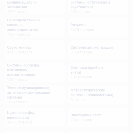
молниезащиты и
системы, оптическая и
заземления
акустическая
2936
товаров
сигнализация
274
товара
Приводная техника,
насосы и
Разъемы
электродвигатели
1825
товаров
1087
товаров
Светотехника
Системы автоматизации
47469
товаров
3153
товара
Системы обогрева,
Счетчики (приборы
вентиляции,
учета)
климатотехника
135
товаров
1384
товара
Телекоммуникационные,
Фотоэлектрические
антенные и спутниковые
системы (гелиосистемы)
системы
51
товар
1964
товара
Щиты и шкафы,
Электрика и свет*
шинопровод
238
товаров
38375
товаров