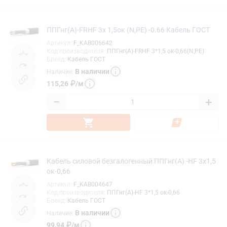
ППГнг(А)-FRHF 3х 1,5ок (N,PE) -0.66 Кабель ГОСТ
Артикул
:
F_KAB006642
Код производителя
:
ППГнг(А)-FRHF 3*1,5 ок-0,66(N,PE)
Бренд
:
Кабель ГОСТ
В наличии
Наличие
:
115,26
₽
/
м
−
+
Кабель силовой безгалогенный ППГнг(А) -HF 3х1,5
ок-0,66
Артикул
:
F_KAB004647
Код производителя
:
ППГнг(А)-HF 3*1,5 ок-0,66
Бренд
:
Кабель ГОСТ
В наличии
Наличие
:
99,94
₽
/
м