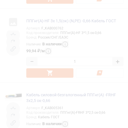
ППГнг(А)-HF 3х 1,5(ок) (N,PE) -0,66 Кабель ГОСТ
Артикул
:
F_KAB000762
Код производителя
:
ППГнг(А)-HF 3*1,5 ок-0,66
Бренд
:
Россия/СНГ/ЕАЭС
В наличии
Наличие
:
99,94
₽
/
м
−
+
Кабель силовой безгалогенный ППГнг(А) -FRHF
3х2,5 ок-0,66
Артикул
:
F_KAB005361
Код производителя
:
ППГнг(А)-FRHF 3*2,5 ок-0,66
Бренд
:
Кабель ГОСТ
В наличии
Наличие
: