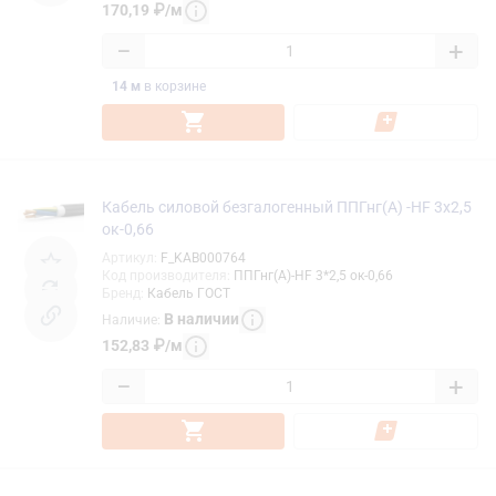
170,19
₽
/
м
−
+
14
м
в корзине
Кабель силовой безгалогенный ППГнг(А) -HF 3х2,5
ок-0,66
Артикул
:
F_KAB000764
Код производителя
:
ППГнг(А)-HF 3*2,5 ок-0,66
Бренд
:
Кабель ГОСТ
В наличии
Наличие
:
152,83
₽
/
м
−
+