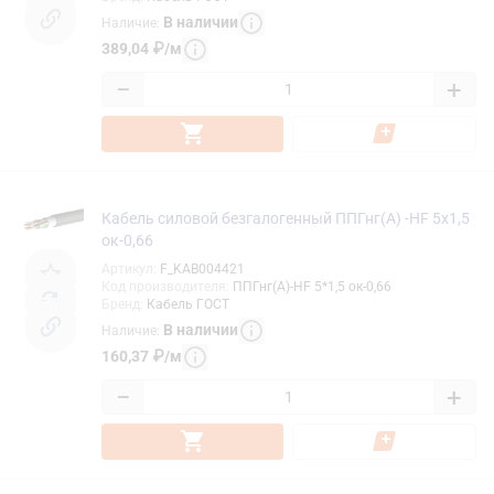
В наличии
Наличие
:
389,04
₽
/
м
−
+
Кабель силовой безгалогенный ППГнг(А) -HF 5х1,5
ок-0,66
Артикул
:
F_KAB004421
Код производителя
:
ППГнг(А)-HF 5*1,5 ок-0,66
Бренд
:
Кабель ГОСТ
В наличии
Наличие
:
160,37
₽
/
м
−
+