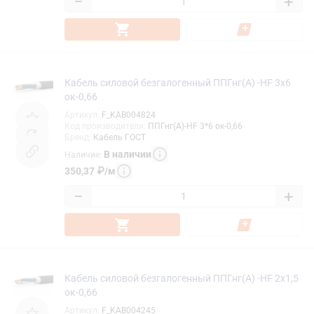
−
+
Кабель силовой безгалогенный ППГнг(А) -HF 3х6
ок-0,66
Артикул
:
F_KAB004824
Код производителя
:
ППГнг(А)-HF 3*6 ок-0,66
Бренд
:
Кабель ГОСТ
В наличии
Наличие
:
350,37
₽
/
м
−
+
Кабель силовой безгалогенный ППГнг(А) -HF 2х1,5
ок-0,66
Артикул
:
F_KAB004245