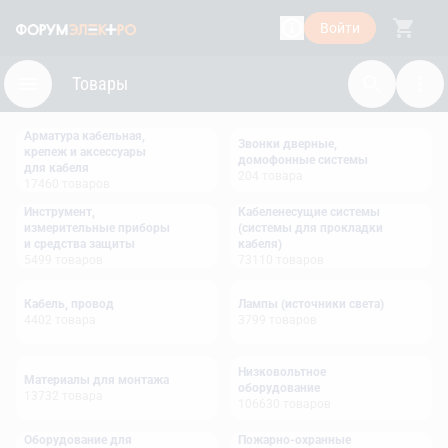
Войти
Товары
Арматура кабельная,
Звонки дверные,
крепеж и аксессуары
домофонные системы
для кабеля
204
товара
17460
товаров
Инструмент,
Кабеленесущие системы
измерительные приборы
(системы для прокладки
и средства защиты
кабеля)
5499
товаров
73110
товаров
Кабель, провод
Лампы (источники света)
4402
товара
3799
товаров
Низковольтное
Материалы для монтажа
оборудование
13732
товара
106630
товаров
Оборудование для
Пожарно-охранные