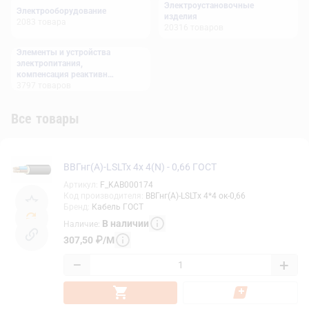
Электроустановочные
Электрооборудование
изделия
2083
товара
20316
товаров
Элементы и устройства
электропитания,
компенсация реактивной
мощности
3797
товаров
Все товары
ВВГнг(А)-LSLTx 4х 4(N) - 0,66 ГОСТ
Артикул
:
F_KAB000174
Код производителя
:
ВВГнг(А)-LSLTx 4*4 ок-0,66
Бренд
:
Кабель ГОСТ
В наличии
Наличие
:
307,50
₽
/
М
−
+