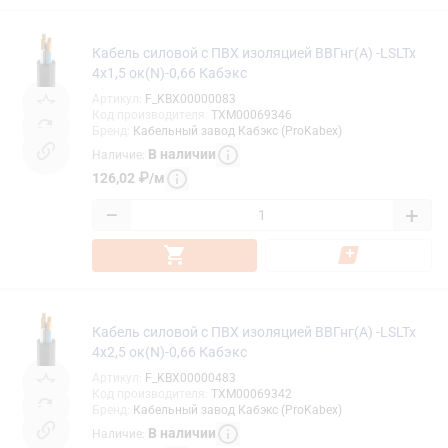
Кабель силовой с ПВХ изоляцией ВВГнг(А) -LSLTx
4х1,5 ок(N)-0,66 Кабэкс
Артикул
:
F_KBX00000083
Код производителя
:
ТХМ00069346
Бренд
:
Кабельный завод Кабэкс (ProKabex)
В наличии
Наличие
:
126,02
₽
/
м
−
+
Кабель силовой с ПВХ изоляцией ВВГнг(А) -LSLTx
4х2,5 ок(N)-0,66 Кабэкс
Артикул
:
F_KBX00000483
Код производителя
:
ТХМ00069342
Бренд
:
Кабельный завод Кабэкс (ProKabex)
В наличии
Наличие
: