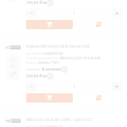
195,26
₽
/
м
−
+
Кабель ВВГнг(А)-LSLTx 3х4 ок-0,66
Артикул
:
F_KAB004268
Код производителя
:
ВВГнг(А)-LSLTx 3*4 ок-0,66
Бренд
:
Кабель ГОСТ
В наличии
Наличие
:
233,50
₽
/
м
−
+
ВВГнг(А)-LSLTx 4х 1,5(N) - 0,66 ГОСТ
Артикул
:
F_KAB000170