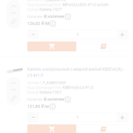
Код производителя
:
ВВГнг(А)-LSLTx 4*1,5 ок-0,66
Бренд
:
Кабель ГОСТ
В наличии
Наличие
:
126,02
₽
/
М
−
+
Кабель контрольный с медной жилой КВВГнг(А) -
LS 4х1,5
Артикул
:
F_KAB001069
Код производителя
:
КВВГнг(А)-LS 4*1,5
Бренд
:
Кабель ГОСТ
В наличии
Наличие
:
121,80
₽
/
м
−
+