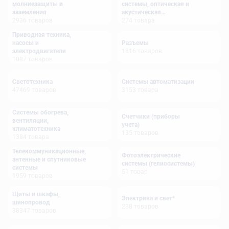
молниезащиты и
системы, оптическая и
заземления
акустическая
2936
товаров
сигнализация
274
товара
Приводная техника,
насосы и
Разъемы
электродвигатели
1816
товаров
1087
товаров
Светотехника
Системы автоматизации
47469
товаров
3153
товара
Системы обогрева,
Счетчики (приборы
вентиляции,
учета)
климатотехника
135
товаров
1384
товара
Телекоммуникационные,
Фотоэлектрические
антенные и спутниковые
системы (гелиосистемы)
системы
51
товар
1959
товаров
Щиты и шкафы,
Электрика и свет*
шинопровод
238
товаров
38347
товаров