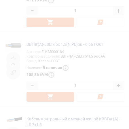
411,16
₽
/
м
−
+
ВВГнг(А)-LSLTx 5х 1,5(N,PE)ок - 0,66 ГОСТ
Артикул
:
F_KAB000184
Код производителя
:
ВВГнг(А)-LSLTx 5*1,5 ок-0,66
Бренд
:
Кабель ГОСТ
В наличии
Наличие
:
155,86
₽
/
М
−
+
Кабель контрольный с медной жилой КВВГнг(А) -
LS 7х1,5