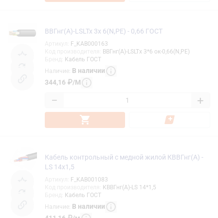
ВВГнг(А)-LSLTx 3х 6(N,PE) - 0,66 ГОСТ
Артикул
:
F_KAB000163
Код производителя
:
ВВГнг(А)-LSLTx 3*6 ок-0,66(N,PE)
Бренд
:
Кабель ГОСТ
В наличии
Наличие
:
344,16
₽
/
М
−
+
Кабель контрольный с медной жилой КВВГнг(А) -
LS 14х1,5
Артикул
:
F_KAB001083
Код производителя
:
КВВГнг(А)-LS 14*1,5
Бренд
:
Кабель ГОСТ
В наличии
Наличие
: