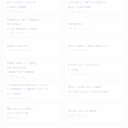
молниезащиты и
системы, оптическая и
заземления
акустическая
2936
товаров
сигнализация
274
товара
Приводная техника,
насосы и
Разъемы
электродвигатели
1816
товаров
1087
товаров
Светотехника
Системы автоматизации
47469
товаров
3153
товара
Системы обогрева,
Счетчики (приборы
вентиляции,
учета)
климатотехника
135
товаров
1384
товара
Телекоммуникационные,
Фотоэлектрические
антенные и спутниковые
системы (гелиосистемы)
системы
51
товар
1959
товаров
Щиты и шкафы,
Электрика и свет*
шинопровод
238
товаров
38346
товаров