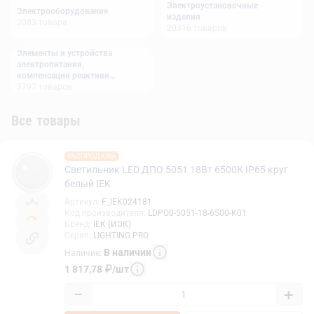
Электроустановочные
Электрооборудование
изделия
2083
товара
20316
товаров
Элементы и устройства
электропитания,
компенсация реактивной
мощности
3797
товаров
Все товары
РАСПРОДАЖА
Светильник LED ДПО 5051 18Вт 6500К IP65 круг
белый IEK
Артикул
:
F_IEK024181
Код производителя
:
LDPO0-5051-18-6500-K01
Бренд
:
IEK (ИЭК)
Серия
:
LIGHTING PRO
В наличии
Наличие
:
1 817,78
₽
/
шт
−
+