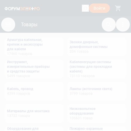
Войти
Товары
Арматура кабельная,
Звонки дверные,
крепеж и аксессуары
домофонные системы
для кабеля
204
товара
17460
товаров
Инструмент,
Кабеленесущие системы
измерительные приборы
(системы для прокладки
и средства защиты
кабеля)
5499
товаров
73110
товаров
Кабель, провод
Лампы (источники света)
4399
товаров
3799
товаров
Низковольтное
Материалы для монтажа
оборудование
13732
товара
106631
товар
Оборудование для
Пожарно-охранные