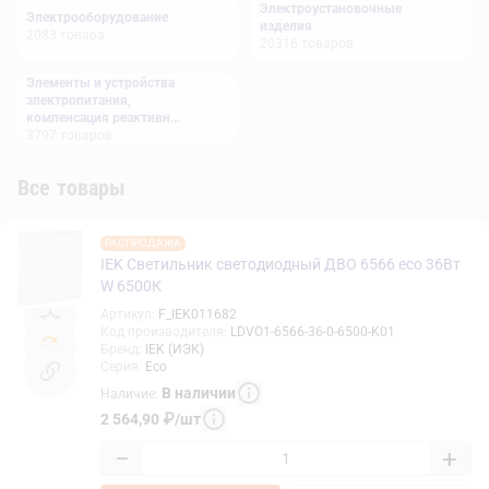
Электроустановочные
Электрооборудование
изделия
2083
товара
20316
товаров
Элементы и устройства
электропитания,
компенсация реактивной
мощности
3797
товаров
Все товары
РАСПРОДАЖА
IEK Светильник светодиодный ДВО 6566 eco 36Вт
W 6500К
Артикул
:
F_IEK011682
Код производителя
:
LDVO1-6566-36-0-6500-K01
Бренд
:
IEK (ИЭК)
Серия
:
Eco
В наличии
Наличие
:
2 564,90
₽
/
шт
−
+