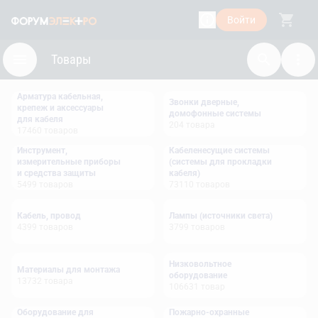
Войти
Товары
Арматура кабельная,
Звонки дверные,
крепеж и аксессуары
домофонные системы
для кабеля
204
товара
17460
товаров
Инструмент,
Кабеленесущие системы
измерительные приборы
(системы для прокладки
и средства защиты
кабеля)
5499
товаров
73110
товаров
Кабель, провод
Лампы (источники света)
4399
товаров
3799
товаров
Низковольтное
Материалы для монтажа
оборудование
13732
товара
106631
товар
Оборудование для
Пожарно-охранные