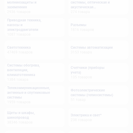
молниезащиты и
системы, оптическая и
заземления
акустическая
2936
товаров
сигнализация
274
товара
Приводная техника,
насосы и
Разъемы
электродвигатели
1816
товаров
1087
товаров
Светотехника
Системы автоматизации
47469
товаров
3153
товара
Системы обогрева,
Счетчики (приборы
вентиляции,
учета)
климатотехника
135
товаров
1384
товара
Телекоммуникационные,
Фотоэлектрические
антенные и спутниковые
системы (гелиосистемы)
системы
51
товар
1959
товаров
Щиты и шкафы,
Электрика и свет*
шинопровод
238
товаров
38346
товаров