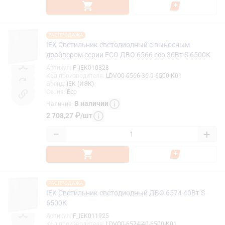
РАСПРОДАЖА
IEK Светильник светодиодный с выносным
драйвером серии ECO ДВО 6566 eco 36Вт S 6500К
Артикул
:
F_IEK010328
Код производителя
:
LDVO0-6566-36-0-6500-K01
Бренд
:
IEK (ИЭК)
Серия
:
Eco
В наличии
Наличие
:
2 708,27
₽
/
шт
−
+
РАСПРОДАЖА
IEK Светильник светодиодный ДВО 6574 40Вт S
6500К
Артикул
:
F_IEK011925
Код производителя
:
LDVO0-6574-40-6500-K01