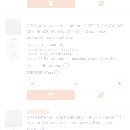
ЭРА Светильник светодиодный SPO-910-9-40K-038
38Вт 4000K 3990Лм 595х595х40 матовый с
равномерной засветкой
Артикул
:
F_ERA007243
Код производителя
:
Б0051547
Бренд
:
ЭРА (Энергия света)
Серия
:
75 Технические светильники производства РФ
В наличии
Наличие
:
2 895,98
₽
/
шт
−
+
РАСПРОДАЖА
ЭРА Светильник светодиодный SPO-1-40-4K-M [4]
40Вт 4000К 595x595 с равномерной засветкой
матовый