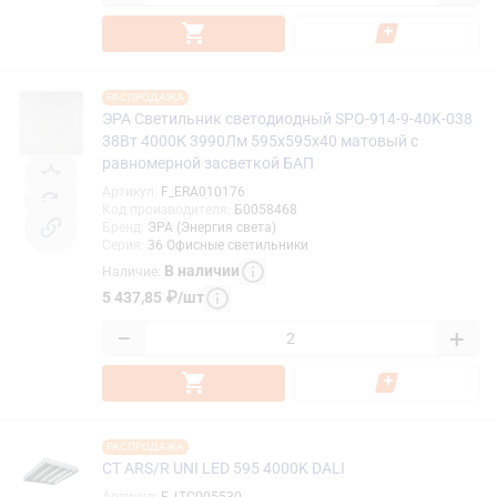
РАСПРОДАЖА
ЭРА Светильник светодиодный SPO-914-9-40K-038
38Вт 4000К 3990Лм 595x595x40 матовый с
равномерной засветкой БАП
Артикул
:
F_ERA010176
Код производителя
:
Б0058468
Бренд
:
ЭРА (Энергия света)
Серия
:
36 Офисные светильники
В наличии
Наличие
:
5 437,85
₽
/
шт
−
+
РАСПРОДАЖА
СТ ARS/R UNI LED 595 4000K DALI
Артикул
:
F_LTC005530