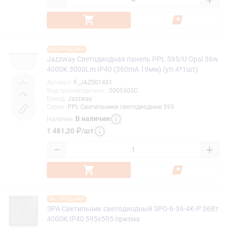
РАСПРОДАЖА
Jazzway Светодиодная панель PPL 595/U Opal 36w
4000K 3000Lm IP40 (360mA 19мм) (уп.4*1шт)
Артикул
:
F_JAZ001481
Код производителя
:
.5005303C
Бренд
:
Jazzway
Серия
:
PPL Светильники светодиодные 595
В наличии
Наличие
:
1 481,20
₽
/
шт
−
+
РАСПРОДАЖА
ЭРА Светильник светодиодный SPO-6-36-4K-P 36Вт
4000К IP40 595x595 призма