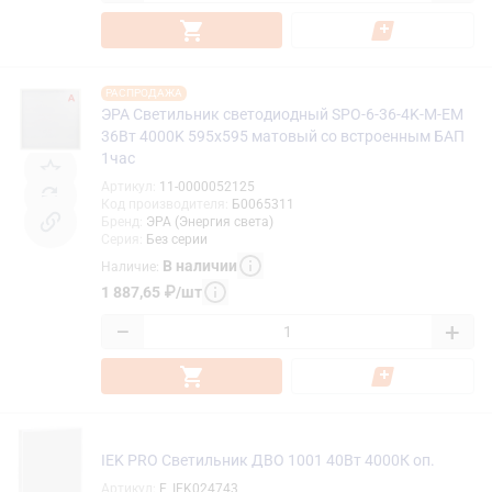
РАСПРОДАЖА
ЭРА Светильник светодиодный SPO-6-36-4K-M-EM
36Вт 4000K 595х595 матовый со встроенным БАП
1час
Артикул
:
11-0000052125
Код производителя
:
Б0065311
Бренд
:
ЭРА (Энергия света)
Серия
:
Без серии
В наличии
Наличие
:
1 887,65
₽
/
шт
−
+
IEK PRO Светильник ДВО 1001 40Вт 4000К оп.
Артикул
:
F_IEK024743