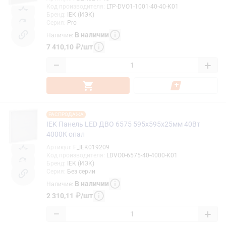
Код производителя
:
LTP-DVO1-1001-40-40-K01
Бренд
:
IEK (ИЭК)
Серия
:
Pro
В наличии
Наличие
:
7 410,10
₽
/
шт
−
+
РАСПРОДАЖА
IEK Панель LED ДВО 6575 595х595х25мм 40Вт
4000К опал
Артикул
:
F_IEK019209
Код производителя
:
LDVO0-6575-40-4000-K01
Бренд
:
IEK (ИЭК)
Серия
:
Без серии
В наличии
Наличие
:
2 310,11
₽
/
шт
−
+