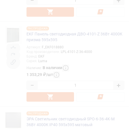
−
+
РАСПРОДАЖА
EKF Панель светодиодная ДВО-4101-Z 36Вт 4000К
призма 595x595
Артикул
:
F_EKF018880
Код производителя
:
LPL-4101-Z-36-4000
Бренд
:
EKF
Серия
:
Luma
В наличии
Наличие
:
1 353,29
₽
/
шт
−
+
РАСПРОДАЖА
ЭРА Светильник светодиодный SPO-6-36-4K-M
36Вт 4000К IP40 595x595 матовый