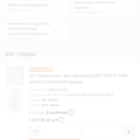
Электроустановочные
Электрооборудование
изделия
2083
товара
20316
товаров
Элементы и устройства
электропитания,
компенсация реактивной
мощности
3797
товаров
Все товары
РАСПРОДАЖА
IEK Светильник светодиодный ДВО 6561-P 36Вт
4000К 595×595×20 призма
Артикул
:
F_IEK010302
Код производителя
:
LDVO2-6561-36-4000-U-K01
Бренд
:
IEK (ИЭК)
Серия
:
Без серии
В наличии
Наличие
:
1 651,86
₽
/
шт
−
+