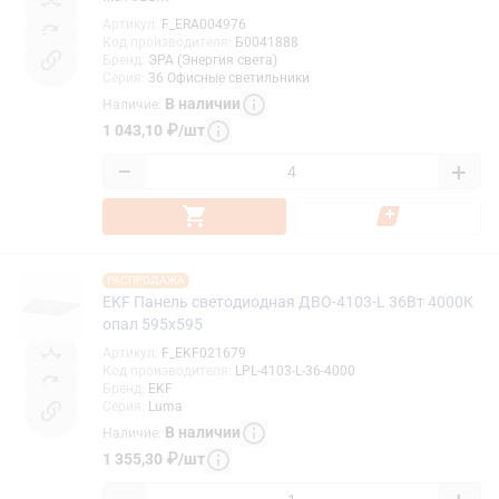
Артикул
:
F_ERA004976
Код производителя
:
Б0041888
Бренд
:
ЭРА (Энергия света)
Серия
:
36 Офисные светильники
В наличии
Наличие
:
1 043,10
₽
/
шт
−
+
РАСПРОДАЖА
EKF Панель светодиодная ДВО-4103-L 36Вт 4000К
опал 595x595
Артикул
:
F_EKF021679
Код производителя
:
LPL-4103-L-36-4000
Бренд
:
EKF
Серия
:
Luma
В наличии
Наличие
:
1 355,30
₽
/
шт