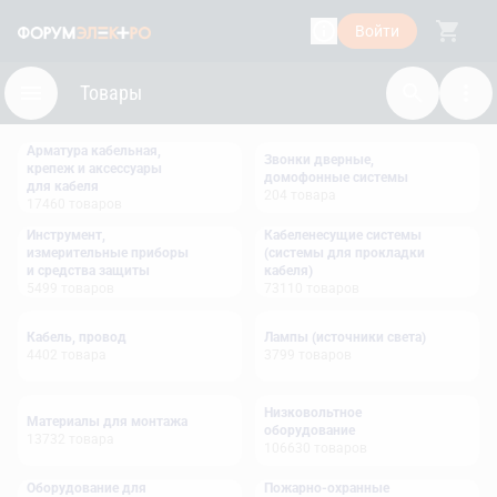
Войти
Товары
Арматура кабельная,
Звонки дверные,
крепеж и аксессуары
домофонные системы
для кабеля
204
товара
17460
товаров
Инструмент,
Кабеленесущие системы
измерительные приборы
(системы для прокладки
и средства защиты
кабеля)
5499
товаров
73110
товаров
Кабель, провод
Лампы (источники света)
4402
товара
3799
товаров
Низковольтное
Материалы для монтажа
оборудование
13732
товара
106630
товаров
Оборудование для
Пожарно-охранные