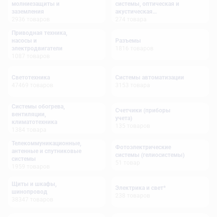
молниезащиты и
системы, оптическая и
заземления
акустическая
2936
товаров
сигнализация
274
товара
Приводная техника,
насосы и
Разъемы
электродвигатели
1816
товаров
1087
товаров
Светотехника
Системы автоматизации
47469
товаров
3153
товара
Системы обогрева,
Счетчики (приборы
вентиляции,
учета)
климатотехника
135
товаров
1384
товара
Телекоммуникационные,
Фотоэлектрические
антенные и спутниковые
системы (гелиосистемы)
системы
51
товар
1959
товаров
Щиты и шкафы,
Электрика и свет*
шинопровод
238
товаров
38347
товаров