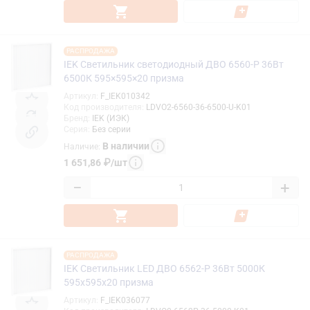
РАСПРОДАЖА
IEK Светильник светодиодный ДВО 6560-P 36Вт
6500К 595×595×20 призма
Артикул
:
F_IEK010342
Код производителя
:
LDVO2-6560-36-6500-U-K01
Бренд
:
IEK (ИЭК)
Серия
:
Без серии
В наличии
Наличие
:
1 651,86
₽
/
шт
−
+
РАСПРОДАЖА
IEK Светильник LED ДВО 6562-P 36Вт 5000К
595х595х20 призма
Артикул
:
F_IEK036077