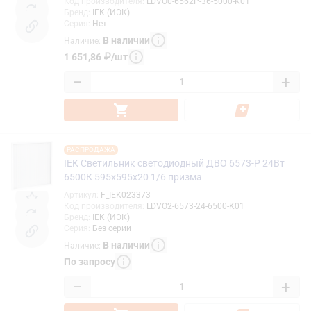
Код производителя
:
LDVO0-6562P-36-5000-K01
Бренд
:
IEK (ИЭК)
Серия
:
Нет
В наличии
Наличие
:
1 651,86
₽
/
шт
−
+
РАСПРОДАЖА
IEK Светильник светодиодный ДВО 6573-P 24Вт
6500К 595х595х20 1/6 призма
Артикул
:
F_IEK023373
Код производителя
:
LDVO2-6573-24-6500-K01
Бренд
:
IEK (ИЭК)
Серия
:
Без серии
В наличии
Наличие
:
По запросу
−
+