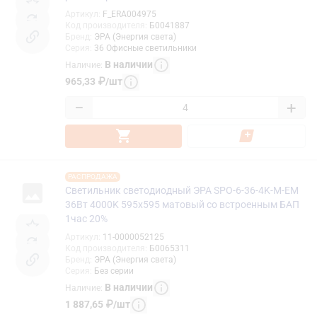
Артикул
:
F_ERA004975
Код производителя
:
Б0041887
Бренд
:
ЭРА (Энергия света)
Серия
:
36 Офисные светильники
В наличии
Наличие
:
965,33
₽
/
шт
−
+
РАСПРОДАЖА
Светильник светодиодный ЭРА SPO-6-36-4K-M-EM
36Вт 4000K 595х595 матовый со встроенным БАП
1час 20%
Артикул
:
11-0000052125
Код производителя
:
Б0065311
Бренд
:
ЭРА (Энергия света)
Серия
:
Без серии
В наличии
Наличие
:
1 887,65
₽
/
шт