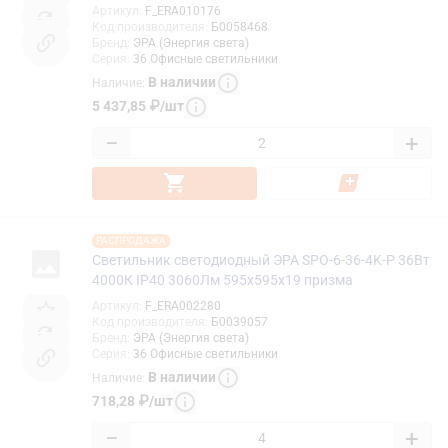
Артикул
:
F_ERA010176
Код производителя
:
Б0058468
Бренд
:
ЭРА (Энергия света)
Серия
:
36 Офисные светильники
В наличии
Наличие
:
5 437,85
₽
/
шт
−
+
РАСПРОДАЖА
Светильник светодиодный ЭРА SPO-6-36-4K-P 36Вт
4000К IP40 3060Лм 595x595x19 призма
Артикул
:
F_ERA002280
Код производителя
:
Б0039057
Бренд
:
ЭРА (Энергия света)
Серия
:
36 Офисные светильники
В наличии
Наличие
:
718,28
₽
/
шт
−
+