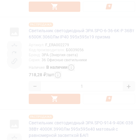
РАСПРОДАЖА
Светильник светодиодный ЭРА SPO-6-36-6K-P 36Вт
6500К 3060Лм IP40 595x595x19 призма
Артикул
:
F_ERA002279
Код производителя
:
Б0039056
Бренд
:
ЭРА (Энергия света)
Серия
:
36 Офисные светильники
В наличии
Наличие
:
718,28
₽
/
шт
−
+
РАСПРОДАЖА
Светильник светодиодный ЭРА SPO-914-9-40K-038
38Вт 4000К 3990Лм 595x595x40 матовый с
равномерной засветкой БАП