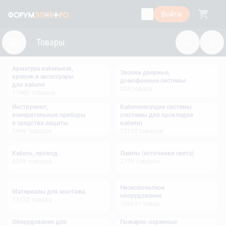
Войти
Товары
Арматура кабельная,
Звонки дверные,
крепеж и аксессуары
домофонные системы
для кабеля
204
товара
17460
товаров
Инструмент,
Кабеленесущие системы
измерительные приборы
(системы для прокладки
и средства защиты
кабеля)
5499
товаров
73110
товаров
Кабель, провод
Лампы (источники света)
4399
товаров
3799
товаров
Низковольтное
Материалы для монтажа
оборудование
13732
товара
106631
товар
Оборудование для
Пожарно-охранные