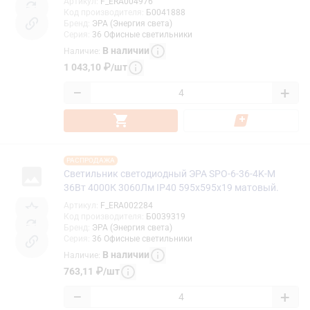
Артикул
:
F_ERA004976
Код производителя
:
Б0041888
Бренд
:
ЭРА (Энергия света)
Серия
:
36 Офисные светильники
В наличии
Наличие
:
1 043,10
₽
/
шт
−
+
РАСПРОДАЖА
Светильник светодиодный ЭРА SPO-6-36-4K-M
36Вт 4000К 3060Лм IP40 595x595x19 матовый.
Артикул
:
F_ERA002284
Код производителя
:
Б0039319
Бренд
:
ЭРА (Энергия света)
Серия
:
36 Офисные светильники
В наличии
Наличие
:
763,11
₽
/
шт
−
+