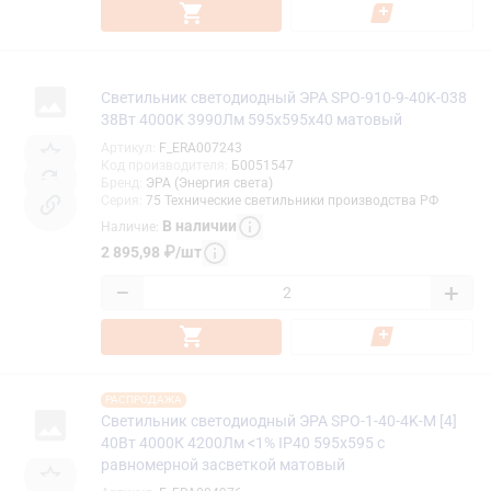
Светильник светодиодный ЭРА SPO-910-9-40K-038
38Вт 4000K 3990Лм 595х595х40 матовый
Артикул
:
F_ERA007243
Код производителя
:
Б0051547
Бренд
:
ЭРА (Энергия света)
Серия
:
75 Технические светильники производства РФ
В наличии
Наличие
:
2 895,98
₽
/
шт
−
+
РАСПРОДАЖА
Светильник светодиодный ЭРА SPO-1-40-4K-M [4]
40Вт 4000К 4200Лм <1% IP40 595x595 с
равномерной засветкой матовый