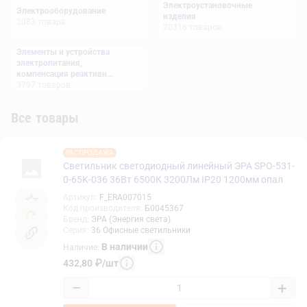
Электроустановочные
Электрооборудование
изделия
2083
товара
20316
товаров
Элементы и устройства
электропитания,
компенсация реактивной
мощности
3797
товаров
Все товары
РАСПРОДАЖА
Светильник светодиодный линейный ЭРА SPO-531-
0-65K-036 36Вт 6500К 3200Лм IP20 1200мм опал
Артикул
:
F_ERA007015
Код производителя
:
Б0045367
Бренд
:
ЭРА (Энергия света)
Серия
:
36 Офисные светильники
В наличии
Наличие
:
432,80
₽
/
шт
−
+