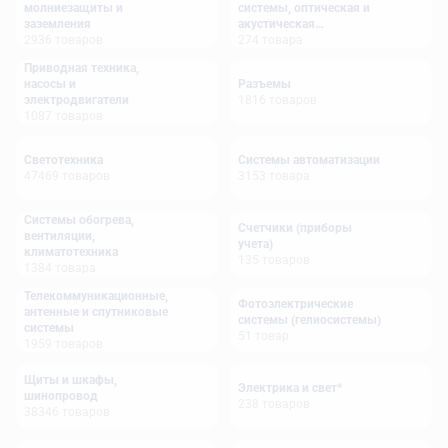
молниезащиты и
системы, оптическая и
заземления
акустическая
2936
товаров
сигнализация
274
товара
Приводная техника,
насосы и
Разъемы
электродвигатели
1816
товаров
1087
товаров
Светотехника
Системы автоматизации
47469
товаров
3153
товара
Системы обогрева,
Счетчики (приборы
вентиляции,
учета)
климатотехника
135
товаров
1384
товара
Телекоммуникационные,
Фотоэлектрические
антенные и спутниковые
системы (гелиосистемы)
системы
51
товар
1959
товаров
Щиты и шкафы,
Электрика и свет*
шинопровод
238
товаров
38346
товаров