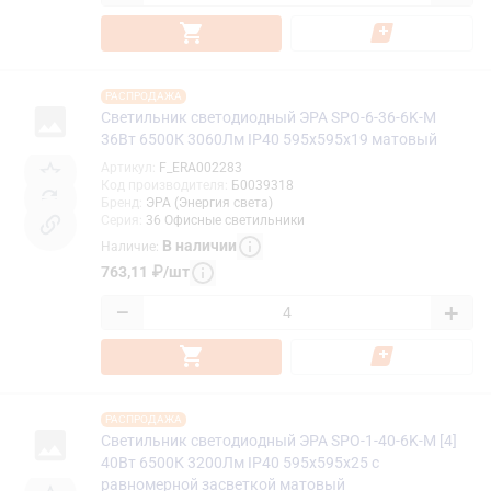
РАСПРОДАЖА
Светильник светодиодный ЭРА SPO-6-36-6K-M
36Вт 6500К 3060Лм IP40 595x595x19 матовый
Артикул
:
F_ERA002283
Код производителя
:
Б0039318
Бренд
:
ЭРА (Энергия света)
Серия
:
36 Офисные светильники
В наличии
Наличие
:
763,11
₽
/
шт
−
+
РАСПРОДАЖА
Светильник светодиодный ЭРА SPO-1-40-6K-M [4]
40Вт 6500К 3200Лм IP40 595x595x25 с
равномерной засветкой матовый