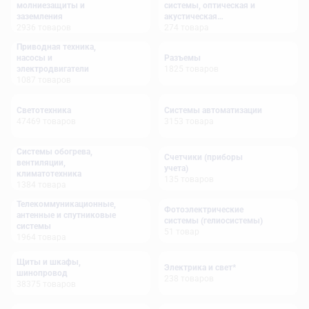
молниезащиты и
системы, оптическая и
заземления
акустическая
2936
товаров
сигнализация
274
товара
Приводная техника,
насосы и
Разъемы
электродвигатели
1825
товаров
1087
товаров
Светотехника
Системы автоматизации
47469
товаров
3153
товара
Системы обогрева,
Счетчики (приборы
вентиляции,
учета)
климатотехника
135
товаров
1384
товара
Телекоммуникационные,
Фотоэлектрические
антенные и спутниковые
системы (гелиосистемы)
системы
51
товар
1964
товара
Щиты и шкафы,
Электрика и свет*
шинопровод
238
товаров
38375
товаров