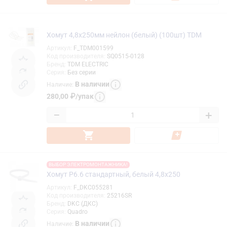
Хомут 4,8х250мм нейлон (белый) (100шт) TDM
Артикул
:
F_TDM001599
Код производителя
:
SQ0515-0128
Бренд
:
TDM ELECTRIC
Серия
:
Без серии
В наличии
Наличие
:
280,00
₽
/
упак
−
+
ВЫБОР ЭЛЕКТРОМОНТАЖНИКА!
Хомут P6.6 стандартный, белый 4,8x250
Артикул
:
F_DKC055281
Код производителя
:
25216SR
Бренд
:
DKC (ДКС)
Серия
:
Quadro
В наличии
Наличие
: