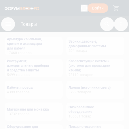
Войти
Товары
Арматура кабельная,
Звонки дверные,
крепеж и аксессуары
домофонные системы
для кабеля
204
товара
17460
товаров
Инструмент,
Кабеленесущие системы
измерительные приборы
(системы для прокладки
и средства защиты
кабеля)
5499
товаров
73110
товаров
Кабель, провод
Лампы (источники света)
4399
товаров
3799
товаров
Низковольтное
Материалы для монтажа
оборудование
13732
товара
106631
товар
Оборудование для
Пожарно-охранные