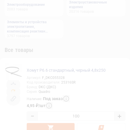
Электроустановочные
Электрооборудование
изделия
2083
товара
20316
товаров
Элементы и устройства
электропитания,
компенсация реактивной
мощности
3797
товаров
Все товары
Хомут P6.6 стандартный, черный 4,8x250
Артикул
:
F_DKC055328
Код производителя
:
25316SR
Бренд
:
DKC (ДКС)
Серия
:
Quadro
Под заказ
Наличие
:
4,95
₽
/
шт
−
+