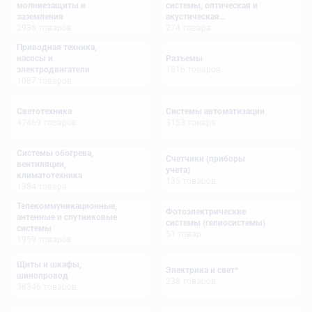
молниезащиты и
системы, оптическая и
заземления
акустическая
2936
товаров
сигнализация
274
товара
Приводная техника,
насосы и
Разъемы
электродвигатели
1816
товаров
1087
товаров
Светотехника
Системы автоматизации
47469
товаров
3153
товара
Системы обогрева,
Счетчики (приборы
вентиляции,
учета)
климатотехника
135
товаров
1384
товара
Телекоммуникационные,
Фотоэлектрические
антенные и спутниковые
системы (гелиосистемы)
системы
51
товар
1959
товаров
Щиты и шкафы,
Электрика и свет*
шинопровод
238
товаров
38346
товаров