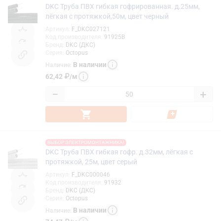
DKC Труба ПВХ гибкая гофрированная. д.25мм,
лёгкая с протяжкой,50м, цвет черный
Артикул
:
F_DKC027121
Код производителя
:
91925B
Бренд
:
DKC (ДКС)
Серия
:
Octopus
В наличии
Наличие
:
62,42
₽
/
м
−
+
ВЫБОР ЭЛЕКТРОМОНТАЖНИКА!
DKC Труба ПВХ гибкая гофр. д.32мм, лёгкая с
протяжкой, 25м, цвет серый
Артикул
:
F_DKC000046
Код производителя
:
91932
Бренд
:
DKC (ДКС)
Серия
:
Octopus
В наличии
Наличие
: