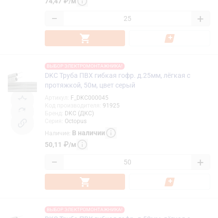
74,47
₽
/
м
−
+
ВЫБОР ЭЛЕКТРОМОНТАЖНИКА!
DKC Труба ПВХ гибкая гофр. д.25мм, лёгкая с
протяжкой, 50м, цвет серый
Артикул
:
F_DKC000045
Код производителя
:
91925
Бренд
:
DKC (ДКС)
Серия
:
Octopus
В наличии
Наличие
:
50,11
₽
/
м
−
+
ВЫБОР ЭЛЕКТРОМОНТАЖНИКА!