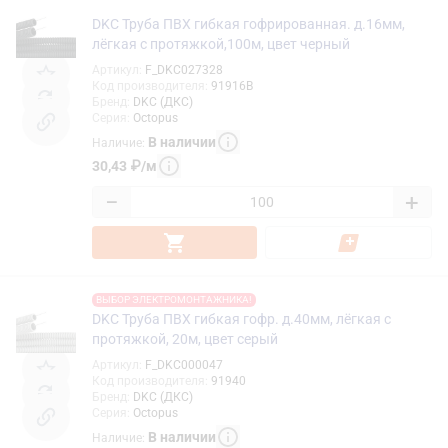
DKC Труба ПВХ гибкая гофрированная. д.16мм,
лёгкая с протяжкой,100м, цвет черный
Артикул
:
F_DKC027328
Код производителя
:
91916B
Бренд
:
DKC (ДКС)
Серия
:
Octopus
В наличии
Наличие
:
30,43
₽
/
м
−
+
ВЫБОР ЭЛЕКТРОМОНТАЖНИКА!
DKC Труба ПВХ гибкая гофр. д.40мм, лёгкая с
протяжкой, 20м, цвет серый
Артикул
:
F_DKC000047
Код производителя
:
91940
Бренд
:
DKC (ДКС)
Серия
:
Octopus
В наличии
Наличие
: