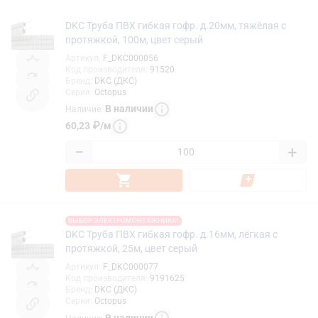
DKC Труба ПВХ гибкая гофр. д.20мм, тяжёлая с
протяжкой, 100м, цвет серый
Артикул
:
F_DKC000056
Код производителя
:
91520
Бренд
:
DKC (ДКС)
Серия
:
Octopus
В наличии
Наличие
:
60,23
₽
/
м
−
+
ВЫБОР ЭЛЕКТРОМОНТАЖНИКА!
DKC Труба ПВХ гибкая гофр. д.16мм, лёгкая с
протяжкой, 25м, цвет серый
Артикул
:
F_DKC000077
Код производителя
:
9191625
Бренд
:
DKC (ДКС)
Серия
:
Octopus
В наличии