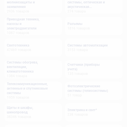
молниезащиты и
системы, оптическая и
заземления
акустическая
2936
товаров
сигнализация
274
товара
Приводная техника,
насосы и
Разъемы
электродвигатели
1816
товаров
1087
товаров
Светотехника
Системы автоматизации
47469
товаров
3153
товара
Системы обогрева,
Счетчики (приборы
вентиляции,
учета)
климатотехника
135
товаров
1384
товара
Телекоммуникационные,
Фотоэлектрические
антенные и спутниковые
системы (гелиосистемы)
системы
51
товар
1959
товаров
Щиты и шкафы,
Электрика и свет*
шинопровод
238
товаров
38346
товаров