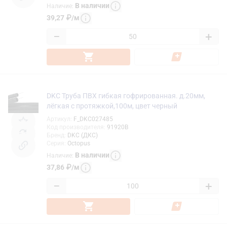
В наличии
Наличие
:
39,27
₽
/
м
−
+
DKC Труба ПВХ гибкая гофрированная. д.20мм,
лёгкая с протяжкой,100м, цвет черный
Артикул
:
F_DKC027485
Код производителя
:
91920B
Бренд
:
DKC (ДКС)
Серия
:
Octopus
В наличии
Наличие
:
37,86
₽
/
м
−
+