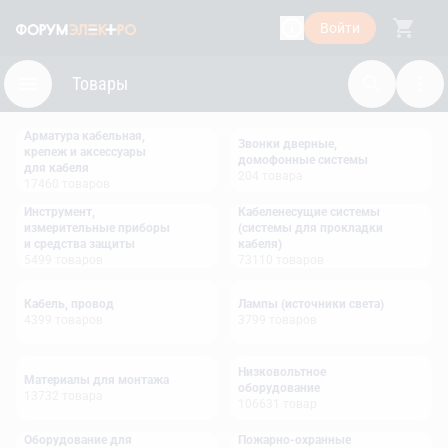
Войти
Товары
Арматура кабельная,
Звонки дверные,
крепеж и аксессуары
домофонные системы
для кабеля
204
товара
17460
товаров
Инструмент,
Кабеленесущие системы
измерительные приборы
(системы для прокладки
и средства защиты
кабеля)
5499
товаров
73110
товаров
Кабель, провод
Лампы (источники света)
4399
товаров
3799
товаров
Низковольтное
Материалы для монтажа
оборудование
13732
товара
106631
товар
Оборудование для
Пожарно-охранные