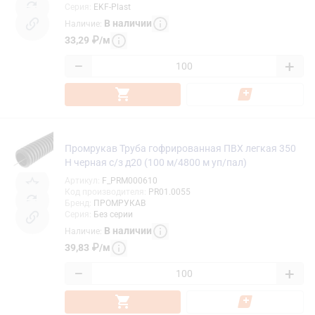
Серия
:
EKF-Plast
В наличии
Наличие
:
33,29
₽
/
м
−
+
Промрукав Труба гофрированная ПВХ легкая 350
Н черная с/з д20 (100 м/4800 м уп/пал)
Артикул
:
F_PRM000610
Код производителя
:
PR01.0055
Бренд
:
ПРОМРУКАВ
Серия
:
Без серии
В наличии
Наличие
:
39,83
₽
/
м
−
+