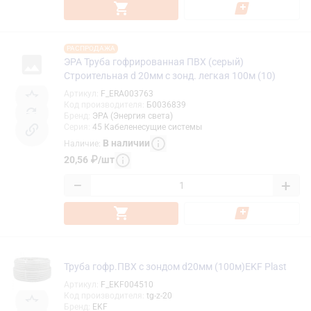
РАСПРОДАЖА
ЭРА Труба гофрированная ПВХ (серый)
Строительная d 20мм с зонд. легкая 100м (10)
Артикул
:
F_ERA003763
Код производителя
:
Б0036839
Бренд
:
ЭРА (Энергия света)
Серия
:
45 Кабеленесущие системы
В наличии
Наличие
:
20,56
₽
/
шт
−
+
Труба гофр.ПВХ с зондом d20мм (100м)EKF Plast
Артикул
:
F_EKF004510
Код производителя
:
tg-z-20
Бренд
:
EKF