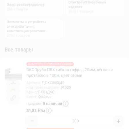
Электроустановочные
Электрооборудование
изделия
2083
товара
20316
товаров
Элементы и устройства
электропитания,
компенсация реактивной
мощности
3797
товаров
Все товары
ВЫБОР ЭЛЕКТРОМОНТАЖНИКА!
DKC Труба ПВХ гибкая гофр. д.20мм, лёгкая с
протяжкой, 100м, цвет серый
Артикул
:
F_DKC000042
Код производителя
:
91920
Бренд
:
DKC (ДКС)
Серия
:
Octopus
В наличии
Наличие
:
31,83
₽
/
м
−
+