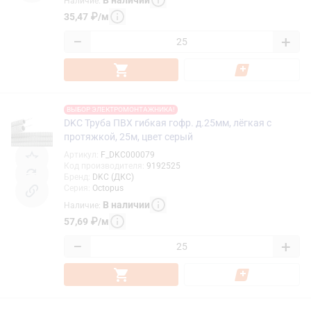
Наличие
:
35,47
₽
/
м
−
+
ВЫБОР ЭЛЕКТРОМОНТАЖНИКА!
DKC Труба ПВХ гибкая гофр. д.25мм, лёгкая с
протяжкой, 25м, цвет серый
Артикул
:
F_DKC000079
Код производителя
:
9192525
Бренд
:
DKC (ДКС)
Серия
:
Octopus
В наличии
Наличие
:
57,69
₽
/
м
−
+