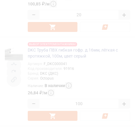
100,85
₽
/
м
−
+
ВЫБОР ЭЛЕКТРОМОНТАЖНИКА!
DKC Труба ПВХ гибкая гофр. д.16мм, лёгкая с
протяжкой, 100м, цвет серый
Артикул
:
F_DKC000041
Код производителя
:
91916
Бренд
:
DKC (ДКС)
Серия
:
Octopus
В наличии
Наличие
:
26,84
₽
/
м
−
+