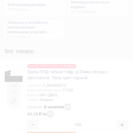
Электроустановочные
Электрооборудование
изделия
2083
товара
20316
товаров
Элементы и устройства
электропитания,
компенсация реактивной
мощности
3797
товаров
Все товары
ВЫБОР ЭЛЕКТРОМОНТАЖНИКА!
Труба ПНД гибкая гофр. д.20мм, лёгкая с
протяжкой, 100м, цвет чёрный
Артикул
:
F_DKC000014
Код производителя
:
71720
Бренд
:
DKC (ДКС)
Серия
:
Octopus
В наличии
Наличие
:
41,10
₽
/
м
−
+