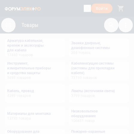
Войти
Товары
Арматура кабельная,
Звонки дверные,
крепеж и аксессуары
домофонные системы
для кабеля
204
товара
17460
товаров
Инструмент,
Кабеленесущие системы
измерительные приборы
(системы для прокладки
и средства защиты
кабеля)
5499
товаров
73110
товаров
Кабель, провод
Лампы (источники света)
4399
товаров
3799
товаров
Низковольтное
Материалы для монтажа
оборудование
13732
товара
106631
товар
Оборудование для
Пожарно-охранные