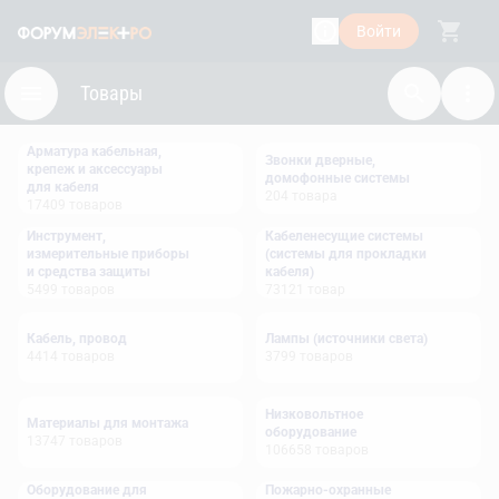
Войти
Товары
Арматура кабельная,
Звонки дверные,
крепеж и аксессуары
домофонные системы
для кабеля
204
товара
17409
товаров
Инструмент,
Кабеленесущие системы
измерительные приборы
(системы для прокладки
и средства защиты
кабеля)
5499
товаров
73121
товар
Кабель, провод
Лампы (источники света)
4414
товаров
3799
товаров
Низковольтное
Материалы для монтажа
оборудование
13747
товаров
106658
товаров
Оборудование для
Пожарно-охранные