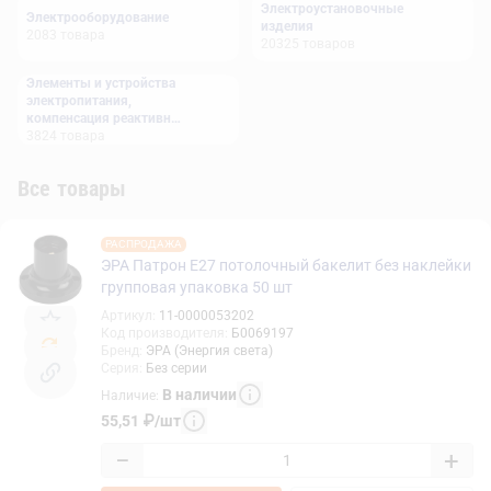
Электроустановочные
Электрооборудование
изделия
2083
товара
20325
товаров
Элементы и устройства
электропитания,
компенсация реактивной
мощности
3824
товара
Все товары
РАСПРОДАЖА
ЭРА Патрон Е27 потолочный бакелит без наклейки
групповая упаковка 50 шт
Артикул
:
11-0000053202
Код производителя
:
Б0069197
Бренд
:
ЭРА (Энергия света)
Серия
:
Без серии
В наличии
Наличие
:
55,51
₽
/
шт
−
+