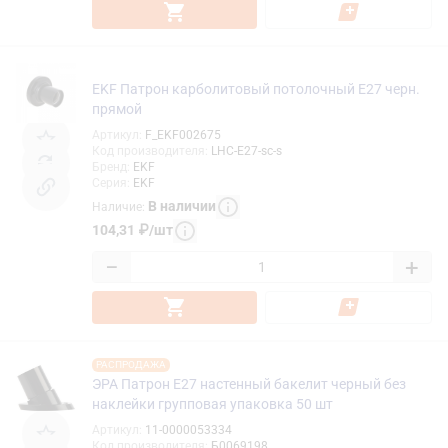
EKF Патрон карболитовый потолочный Е27 черн.
прямой
Артикул
:
F_EKF002675
Код производителя
:
LHC-E27-sc-s
Бренд
:
EKF
Серия
:
EKF
В наличии
Наличие
:
104,31
₽
/
шт
−
+
РАСПРОДАЖА
ЭРА Патрон Е27 настенный бакелит черный без
наклейки групповая упаковка 50 шт
Артикул
:
11-0000053334
Код производителя
:
Б0069198