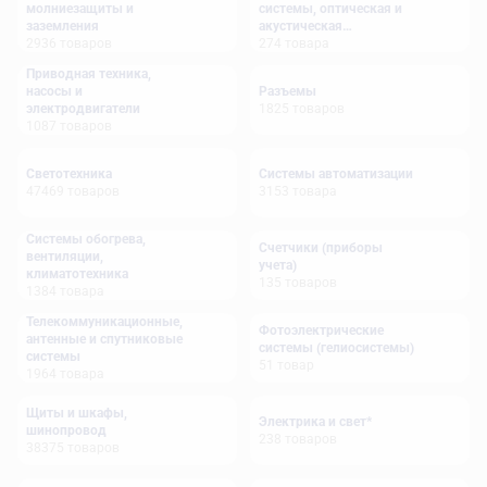
молниезащиты и
системы, оптическая и
заземления
акустическая
2936
товаров
сигнализация
274
товара
Приводная техника,
насосы и
Разъемы
электродвигатели
1825
товаров
1087
товаров
Светотехника
Системы автоматизации
47469
товаров
3153
товара
Системы обогрева,
Счетчики (приборы
вентиляции,
учета)
климатотехника
135
товаров
1384
товара
Телекоммуникационные,
Фотоэлектрические
антенные и спутниковые
системы (гелиосистемы)
системы
51
товар
1964
товара
Щиты и шкафы,
Электрика и свет*
шинопровод
238
товаров
38375
товаров