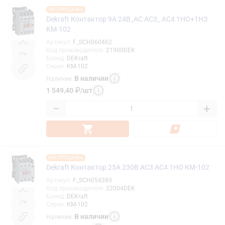
РАСПРОДАЖА
Dekraft Контактор 9А 24В_АС АС3_ АС4 1НО+1НЗ
КМ-102
Артикул
:
F_SCH060462
Код производителя
:
21900DEK
Бренд
:
DEKraft
Серия
:
КМ-102
В наличии
Наличие
:
1 549,40
₽
/
шт
−
+
РАСПРОДАЖА
Dekraft Контактор 25А 230В АС3 АС4 1НО КМ-102
Артикул
:
F_SCH054389
Код производителя
:
22004DEK
Бренд
:
DEKraft
Серия
:
КМ-102
В наличии
Наличие
: