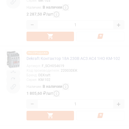
Серия
:
МК-103
В наличии
Наличие
:
2 287,50
₽
/
шт
−
+
РАСПРОДАЖА
Dekraft Контактор 18А 230В АС3 АС4 1НО КМ-102
Артикул
:
F_SCH054619
Код производителя
:
22003DEK
Бренд
:
DEKraft
Серия
:
КМ-102
В наличии
Наличие
:
1 805,60
₽
/
шт
−
+