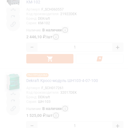
КМ-102
Артикул
:
F_SCH060557
Код производителя
:
21922DEK
Бренд
:
DEKraft
Серия
:
КМ-102
В наличии
Наличие
:
2 446,10
₽
/
шт
−
+
РАСПРОДАЖА
Dekraft Кросс-модуль ШН103-4-07-100
Артикул
:
F_SCH017261
Код производителя
:
32017DEK
Бренд
:
DEKraft
Серия
:
ШН-103
В наличии
Наличие
:
1 525,00
₽
/
шт
−
+