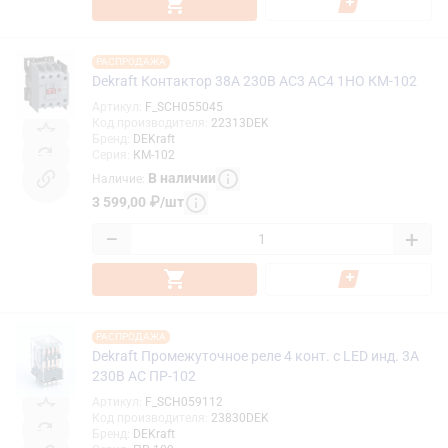
РАСПРОДАЖА
Dekraft Контактор 38А 230В АС3 АС4 1НО КМ-102
Артикул
:
F_SCH055045
Код производителя
:
22313DEK
Бренд
:
DEKraft
Серия
:
КМ-102
В наличии
Наличие
:
3 599,00
₽
/
шт
−
+
РАСПРОДАЖА
Dekraft Промежуточное реле 4 конт. с LED инд. 3А
230В AC ПР-102
Артикул
:
F_SCH059112
Код производителя
:
23830DEK
Бренд
:
DEKraft