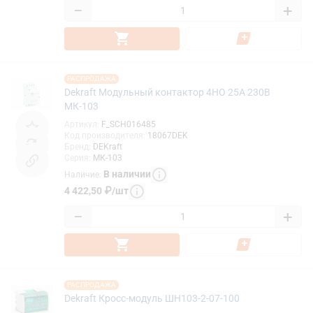
−
+
РАСПРОДАЖА
Dekraft Модульный контактор 4НО 25А 230В
МК-103
Артикул
:
F_SCH016485
Код производителя
:
18067DEK
Бренд
:
DEKraft
Серия
:
МК-103
В наличии
Наличие
:
4 422,50
₽
/
шт
−
+
РАСПРОДАЖА
Dekraft Кросс-модуль ШН103-2-07-100