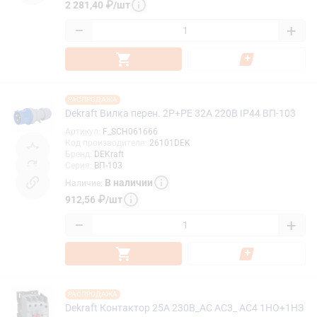
2 281,40
₽
/
шт
−
+
РАСПРОДАЖА
Dekraft Вилка перен. 2Р+РЕ 32А 220В IP44 ВП-103
Артикул
:
F_SCH061666
Код производителя
:
26101DEK
Бренд
:
DEKraft
Серия
:
ВП-103
В наличии
Наличие
:
912,56
₽
/
шт
−
+
РАСПРОДАЖА
Dekraft Контактор 25А 230В_АС АС3_ АС4 1НО+1НЗ