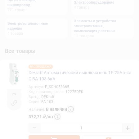
Щиты и шкафы,
Электрооборудование
шинопровод
4
товара
771
товар
Элементы и устройства
Электроустановочные
электропитания,
изделия
компенсация реактивной
4
товара
мощности
11
товаров
Все товары
РАСПРОДАЖА
Dekraft Автоматический выключатель 1Р 25А х-ка
C ВА-103 6кА
Артикул
:
F_SCH058365
Код производителя
:
12275DEK
Бренд
:
DEKraft
Серия
:
ВА-103
В наличии
Наличие
:
372,71
₽
/
шт
−
+