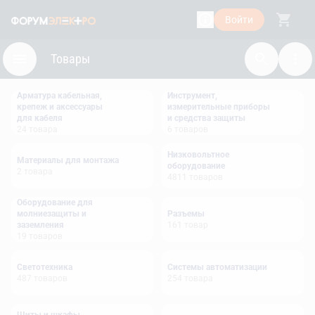
Войти
Товары
Арматура кабельная,
Инструмент,
крепеж и аксессуары
измерительные приборы
для кабеля
и средства защиты
24
товара
6
товаров
Низковольтное
Материалы для монтажа
оборудование
2
товара
4811
товаров
Оборудование для
молниезащиты и
Разъемы
заземления
161
товар
19
товаров
Светотехника
Системы автоматизации
487
товаров
254
товара