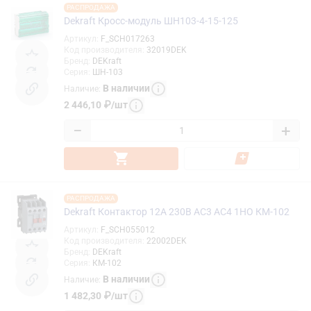
РАСПРОДАЖА
Dekraft Кросс-модуль ШН103-4-15-125
Артикул
:
F_SCH017263
Код производителя
:
32019DEK
Бренд
:
DEKraft
Серия
:
ШН-103
В наличии
Наличие
:
2 446,10
₽
/
шт
−
+
РАСПРОДАЖА
Dekraft Контактор 12А 230В АС3 АС4 1НО КМ-102
Артикул
:
F_SCH055012
Код производителя
:
22002DEK
Бренд
:
DEKraft
Серия
:
КМ-102
В наличии
Наличие
:
1 482,30
₽
/
шт