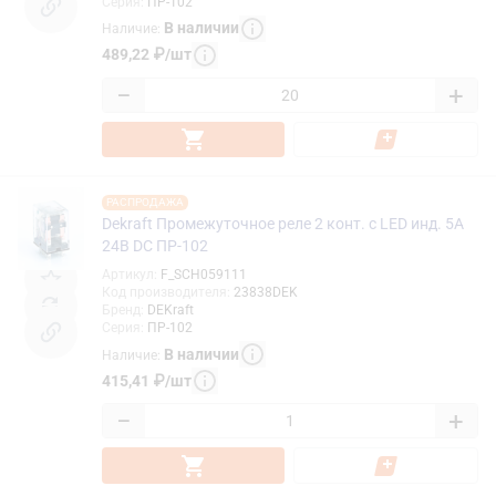
Серия
:
ПР-102
В наличии
Наличие
:
489,22
₽
/
шт
−
+
РАСПРОДАЖА
Dekraft Промежуточное реле 2 конт. с LED инд. 5А
24В DC ПР-102
Артикул
:
F_SCH059111
Код производителя
:
23838DEK
Бренд
:
DEKraft
Серия
:
ПР-102
В наличии
Наличие
:
415,41
₽
/
шт
−
+