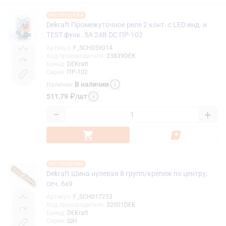
РАСПРОДАЖА
Dekraft Промежуточное реле 2 конт. с LED инд. и
TEST функ. 5А 24В DC ПР-102
Артикул
:
F_SCH059014
Код производителя
:
23839DEK
Бренд
:
DEKraft
Серия
:
ПР-102
В наличии
Наличие
:
511,79
₽
/
шт
−
+
РАСПРОДАЖА
Dekraft Шина нулевая 8 групп/крепеж по центру,
сеч. 6x9
Артикул
:
F_SCH017253
Код производителя
:
32001DEK
Бренд
:
DEKraft
Серия
:
ШН