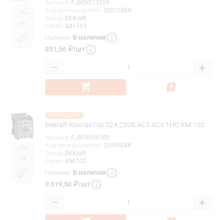
Артикул
:
F_SCH017259
Код производителя
:
32015DEK
Бренд
:
DEKraft
Серия
:
ШН-103
В наличии
Наличие
:
851,56
₽
/
шт
−
+
РАСПРОДАЖА
Dekraft Контактор 32А 230В АС3 АС4 1НО КМ-102
Артикул
:
F_SCH055109
Код производителя
:
22005DEK
Бренд
:
DEKraft
Серия
:
КМ-102
В наличии
Наличие
:
3 019,50
₽
/
шт
−
+