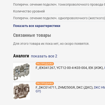
Поперечн. сечение подключ. тонкопроволочного провода 
Количество уровней
Поперечн. сечение подключ. однопроволочного (жесткого
Показать все характеристики
Связанные товары
Для этого товара их пока нет, но скоро появятся.
Аналоги
показать все
2
РАСПРОДАЖА
F_IEK041267
,
YCT12-00-4-K03-004
,
IEK (ИЭК)
,
РАСПРОДАЖА
F_DKC014711
,
ZHM250GR
,
DKC (ДКС)
,
DKC HM
GY)