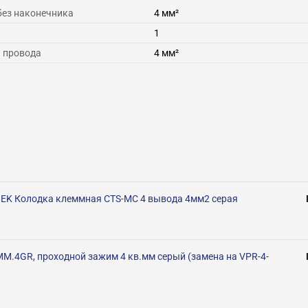
без наконечника
4
мм²
1
) провода
4
мм²
IEK Колодка клеммная CTS-MC 4 вывода 4мм2 серая
M.4GR, проходной зажим 4 кв.мм серый (замена на VPR-4-