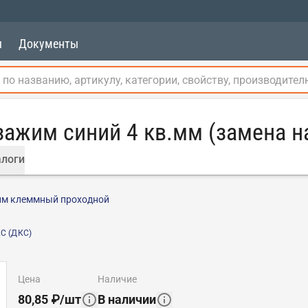
ы
Документы
зажим синий 4 кв.мм (замена н
логи
м клеммный проходной
C (ДКС)
цена
наличие
80,85
₽
/
шт
В наличии