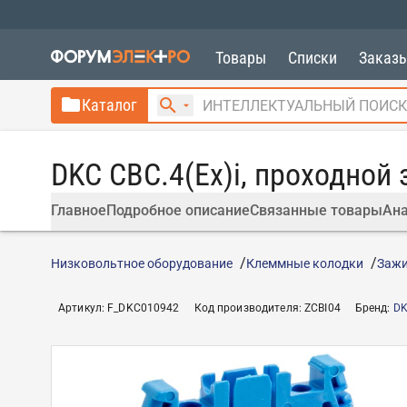
Товары
Списки
Заказ
Каталог
DKC CBC.4(Ex)i, проходной 
Главное
Подробное описание
Связанные товары
Ана
Низковольтное оборудование
Клеммные колодки
Зажи
Артикул
:
F_DKC010942
Код производителя
:
ZCBI04
Бренд
:
DK